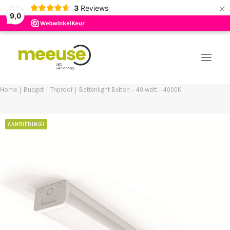
×
3
Reviews
9,0
Home
Budget
Triproof
Battenlight Belton – 40 watt – 4000K
PREMIUM ASSORTIMENT
AANBIEDING!
BUDGET ASSORTIMENT
OUTLED ASSORTIMENT
WEBSHOP
LOGIN / REGISTER