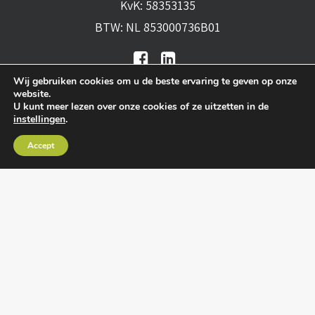
KvK: 58353135
BTW: NL 853000736B01
Wij gebruiken cookies om u de beste ervaring te geven op onze
website.
U kunt meer lezen over onze cookies of ze uitzetten in de
instellingen
.
Algemene voorwaarden
•
Algemene
Accept
leveringsvoorwaarden
•
Privacy verklaring
•
Cookies
• Realisatie:
BRAIN