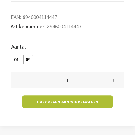
EAN:
8946004114447
Artikelnummer
8946004114447
Aantal
01
09
Battenlight
Belton
-
TOEVOEGEN AAN WINKELWAGEN
40
watt
-
4000K