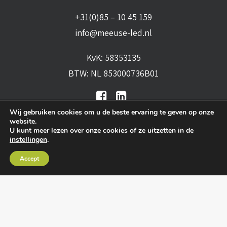
+31(0)85 – 10 45 159
info@meeuse-led.nl
KvK: 58353135
BTW: NL 853000736B01
Wij gebruiken cookies om u de beste ervaring te geven op onze
website.
U kunt meer lezen over onze cookies of ze uitzetten in de
instellingen
.
Algemene voorwaarden
•
Algemene
Accept
leveringsvoorwaarden
•
Privacy verklaring
•
Cookies
• Realisatie:
BRAIN