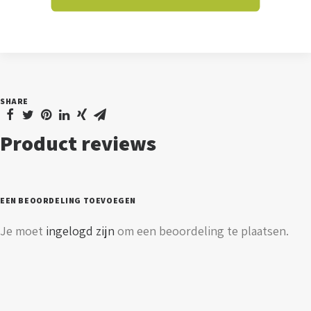
[spanningsrail]
-
koppelstuk
-
wit
SHARE
aantal
Product reviews
EEN BEOORDELING TOEVOEGEN
Je moet
ingelogd zijn
om een beoordeling te plaatsen.