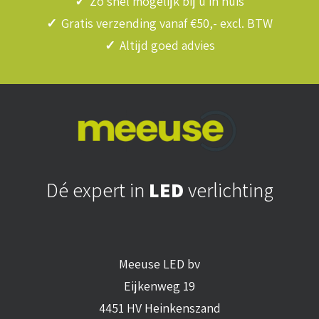
✓
Zo snel mogelijk bij u in huis
✓
Gratis verzending vanaf €50,- excl. BTW
✓
Altijd goed advies
Dé expert in
LED
verlichting
Meeuse LED bv
Eijkenweg 19
4451 HV Heinkenszand