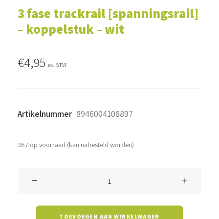
3 fase trackrail [spanningsrail]
– koppelstuk – wit
€
4,95
ex. BTW
Artikelnummer
8946004108897
367 op voorraad (kan nabesteld worden)
3
fase
trackrail
TOEVOEGEN AAN WINKELWAGEN