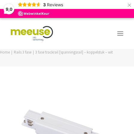
×
3
Reviews
9,0
Home
Rails 3 fase
3 fase trackrail [spanningsrail] – koppelstuk – wit
PREMIUM ASSORTIMENT
BUDGET ASSORTIMENT
OUTLED ASSORTIMENT
WEBSHOP
LOGIN / REGISTER