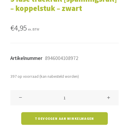
– koppelstuk – zwart
€
4,95
ex. BTW
Artikelnummer
8946004108972
397 op voorraad (kan nabesteld worden)
3
fase
trackrail
TOEVOEGEN AAN WINKELWAGEN
[spanningsrail]