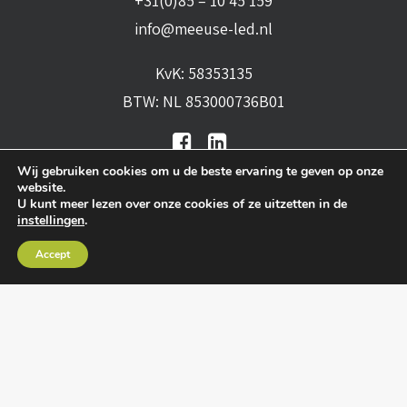
+31(0)85 – 10 45 159
info@meeuse-led.nl
KvK: 58353135
BTW: NL 853000736B01
Wij gebruiken cookies om u de beste ervaring te geven op onze
website.
U kunt meer lezen over onze cookies of ze uitzetten in de
instellingen
.
Algemene voorwaarden
•
Algemene
Accept
leveringsvoorwaarden
•
Privacy verklaring
•
Cookies
• Realisatie:
BRAIN