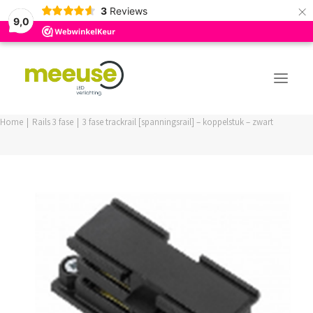
×
3
Reviews
9,0
Home
Rails 3 fase
3 fase trackrail [spanningsrail] – koppelstuk – zwart
PREMIUM ASSORTIMENT
BUDGET ASSORTIMENT
OUTLED ASSORTIMENT
WEBSHOP
LOGIN / REGISTER