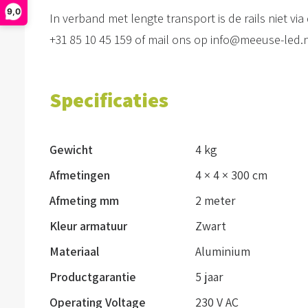
9,0
In verband met lengte transport is de rails niet vi
+31 85 10 45 159 of mail ons op info@meeuse-led.n
Specificaties
Gewicht
4 kg
Afmetingen
4 × 4 × 300 cm
Afmeting mm
2 meter
Kleur armatuur
Zwart
Materiaal
Aluminium
Productgarantie
5 jaar
Operating Voltage
230 V AC