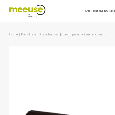
PREMIUM ASSO
Home
Rails 3 fase
3 fase trackrail [spanningsrail] – 2 meter – zwart