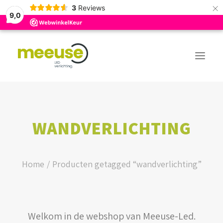
×
3
Reviews
9,0
PREMIUM ASSORTIMENT
WANDVERLICHTING
BUDGET ASSORTIMENT
OUTLED ASSORTIMENT
Home
Producten getagged “wandverlichting”
WEBSHOP
Welkom in de webshop van Meeuse-Led.
LOGIN / REGISTER