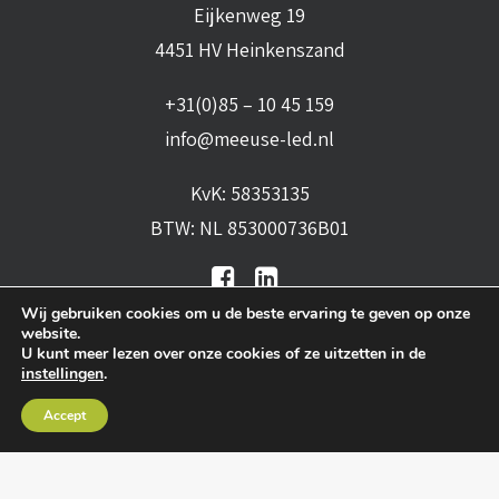
Eijkenweg 19
4451 HV Heinkenszand
+31(0)85 – 10 45 159
info@meeuse-led.nl
KvK: 58353135
BTW: NL 853000736B01
Wij gebruiken cookies om u de beste ervaring te geven op onze
website.
U kunt meer lezen over onze cookies of ze uitzetten in de
instellingen
.
Algemene voorwaarden
•
Algemene
Accept
leveringsvoorwaarden
•
Privacy verklaring
•
Cookies
• Realisatie:
BRAIN