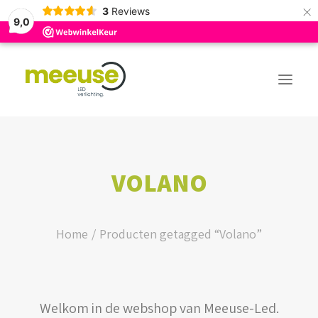
×
3
Reviews
9,0
PREMIUM ASSORTIMENT
VOLANO
BUDGET ASSORTIMENT
OUTLED ASSORTIMENT
Home
Producten getagged “Volano”
WEBSHOP
Welkom in de webshop van Meeuse-Led.
LOGIN / REGISTER