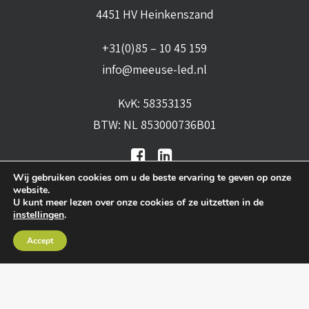
4451 HV Heinkenszand
+31(0)85 – 10 45 159
info@meeuse-led.nl
KvK: 58353135
BTW: NL 853000736B01
Wij gebruiken cookies om u de beste ervaring te geven op onze
website.
U kunt meer lezen over onze cookies of ze uitzetten in de
instellingen
.
Algemene voorwaarden
•
Algemene
Accept
leveringsvoorwaarden
•
Privacy verklaring
•
Cookies
• Realisatie:
BRAIN