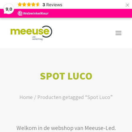
×
3
Reviews
9,0
PREMIUM ASSORTIMENT
SPOT LUCO
BUDGET ASSORTIMENT
OUTLED ASSORTIMENT
Home
Producten getagged “Spot Luco”
WEBSHOP
Welkom in de webshop van Meeuse-Led.
LOGIN / REGISTER