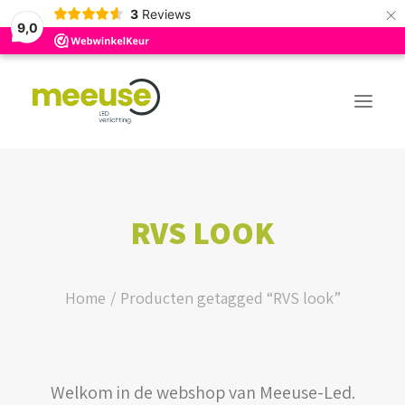
×
3
Reviews
9,0
PREMIUM ASSORTIMENT
RVS LOOK
BUDGET ASSORTIMENT
OUTLED ASSORTIMENT
Home
Producten getagged “RVS look”
WEBSHOP
Welkom in de webshop van Meeuse-Led.
LOGIN / REGISTER