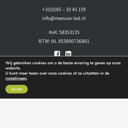
+31(0)85 – 10 45 159
info@meeuse-led.nl
KvK: 58353135
BTW: NL 853000736B01
Wij gebruiken cookies om u de beste ervaring te geven op onze
website.
U kunt meer lezen over onze cookies of ze uitzetten in de
instellingen
.
Algemene voorwaarden
•
Algemene
Accept
leveringsvoorwaarden
•
Privacy verklaring
•
Cookies
• Realisatie:
BRAIN