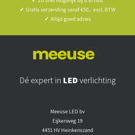
✓
Zo snel mogelijk bij u in huis
✓
Gratis verzending vanaf €50,- excl. BTW
✓
Altijd goed advies
Dé expert in
LED
verlichting
Meeuse LED bv
Eijkenweg 19
4451 HV Heinkenszand