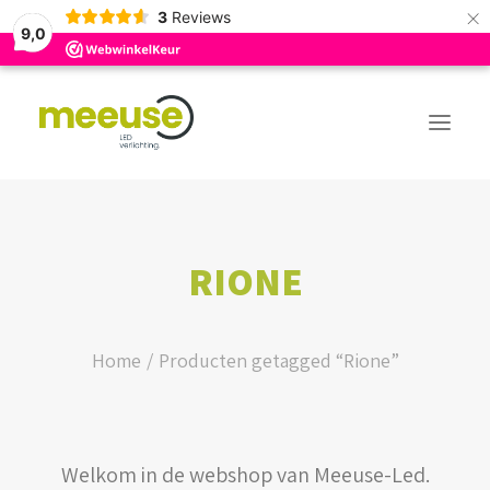
×
3
Reviews
9,0
PREMIUM ASSORTIMENT
RIONE
BUDGET ASSORTIMENT
OUTLED ASSORTIMENT
Home
Producten getagged “Rione”
WEBSHOP
Welkom in de webshop van Meeuse-Led.
LOGIN / REGISTER