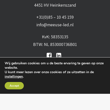
4451 HV Heinkenszand
+31(0)85 – 10 45 159
info@meeuse-led.nl
KvK: 58353135
BTW: NL 853000736B01
Wij gebruiken cookies om u de beste ervaring te geven op onze
website.
U kunt meer lezen over onze cookies of ze uitzetten in de
instellingen
.
Algemene voorwaarden
•
Algemene
Accept
leveringsvoorwaarden
•
Privacy verklaring
•
Cookies
• Realisatie:
BRAIN