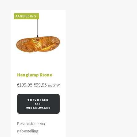
AANBIEDING!
Hanglamp Rione
Oorspronkelijke
Huidige
€
109,95
€
99,95
ex. BTW
prijs
prijs
was:
is:
TOEVOEGEN 
AAN 
€109,95.
€99,95.
WINKELWAGEN
Beschikbaar via
nabestelling