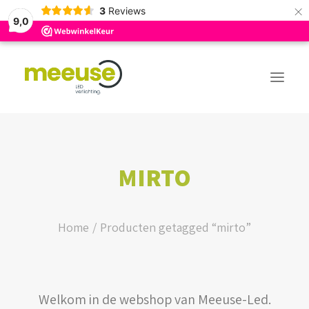
×
3
Reviews
9,0
PREMIUM ASSORTIMENT
MIRTO
BUDGET ASSORTIMENT
OUTLED ASSORTIMENT
Home
Producten getagged “mirto”
WEBSHOP
Welkom in de webshop van Meeuse-Led.
LOGIN / REGISTER