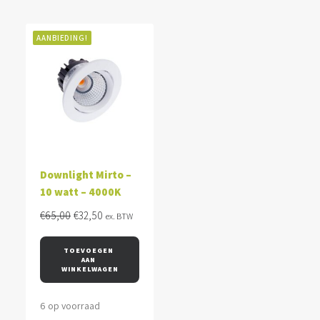
AANBIEDING!
Downlight Mirto –
10 watt – 4000K
Oorspronkelijke
Huidige
€
65,00
€
32,50
ex. BTW
prijs
prijs
was:
is:
TOEVOEGEN 
AAN 
€65,00.
€32,50.
WINKELWAGEN
6 op voorraad