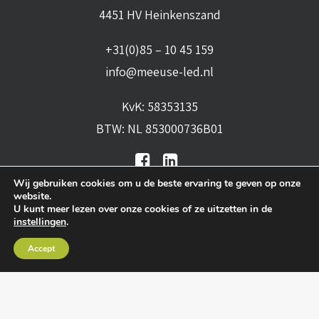
4451 HV Heinkenszand
+31(0)85 – 10 45 159
info@meeuse-led.nl
KvK: 58353135
BTW: NL 853000736B01
Wij gebruiken cookies om u de beste ervaring te geven op onze
website.
U kunt meer lezen over onze cookies of ze uitzetten in de
instellingen
.
Algemene voorwaarden
•
Algemene
Accept
leveringsvoorwaarden
•
Privacy verklaring
•
Cookies
• Realisatie:
BRAIN