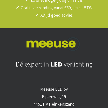
✓
Zo snel mogelijk bij u in huis
✓
Gratis verzending vanaf €50,- excl. BTW
✓
Altijd goed advies
Dé expert in
LED
verlichting
Meeuse LED bv
Eijkenweg 19
4451 HV Heinkenszand