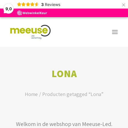
×
3
Reviews
9,0
PREMIUM ASSORTIMENT
LONA
BUDGET ASSORTIMENT
OUTLED ASSORTIMENT
Home
Producten getagged “Lona”
WEBSHOP
Welkom in de webshop van Meeuse-Led.
LOGIN / REGISTER