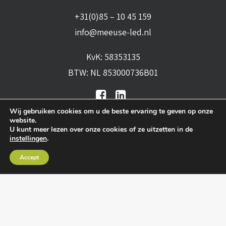
+31(0)85 – 10 45 159
info@meeuse-led.nl
KvK: 58353135
BTW: NL 853000736B01
Wij gebruiken cookies om u de beste ervaring te geven op onze
website.
U kunt meer lezen over onze cookies of ze uitzetten in de
instellingen
.
Algemene voorwaarden
•
Algemene
Accept
leveringsvoorwaarden
•
Privacy verklaring
•
Cookies
• Realisatie:
BRAIN