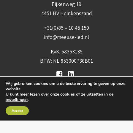
Eijkenweg 19
4451 HV Heinkenszand
+31(0)85 – 10 45 159
info@meeuse-led.nl
KvK: 58353135
BTW: NL 853000736B01
Wij gebruiken cookies om u de beste ervaring te geven op onze
website.
U kunt meer lezen over onze cookies of ze uitzetten in de
instellingen
.
Algemene voorwaarden
•
Algemene
Accept
leveringsvoorwaarden
•
Privacy verklaring
•
Cookies
• Realisatie:
BRAIN