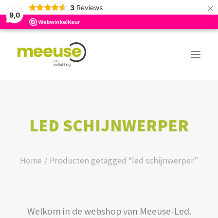
×
3
Reviews
9,0
PREMIUM ASSORTIMENT
LED SCHIJNWERPER
BUDGET ASSORTIMENT
OUTLED ASSORTIMENT
Home
Producten getagged “led schijnwerper”
WEBSHOP
Welkom in de webshop van Meeuse-Led.
LOGIN / REGISTER