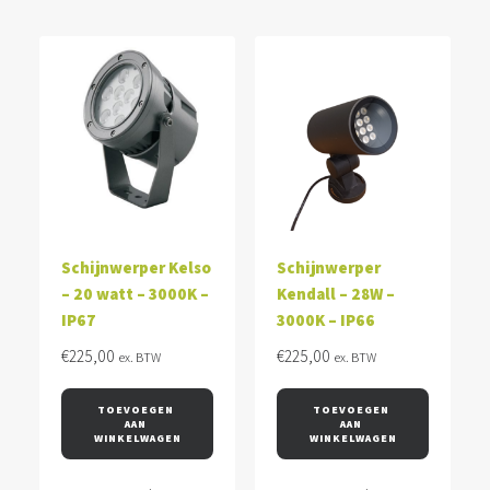
Schijnwerper Kelso
Schijnwerper
– 20 watt – 3000K –
Kendall – 28W –
IP67
3000K – IP66
€
225,00
€
225,00
ex. BTW
ex. BTW
TOEVOEGEN 
TOEVOEGEN 
AAN 
AAN 
WINKELWAGEN
WINKELWAGEN