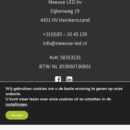
Meeuse LED bv
Eijkenweg 19
4451 HV Heinkenszand
+31(0)85 – 10 45 159
info@meeuse-led.nl
KvK: 58353135
BTW: NL 853000736B01
Wij gebruiken cookies om u de beste ervaring te geven op onze
website.
U kunt meer lezen over onze cookies of ze uitzetten in de
instellingen
.
Algemene voorwaarden
•
Algemene
Accept
leveringsvoorwaarden
•
Privacy verklaring
•
Cookies
• Realisatie:
BRAIN