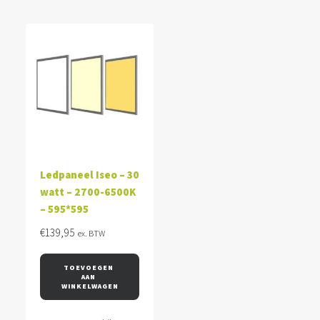
Ledpaneel Iseo – 30
watt – 2700-6500K
– 595*595
€
139,95
ex. BTW
TOEVOEGEN 
AAN 
WINKELWAGEN