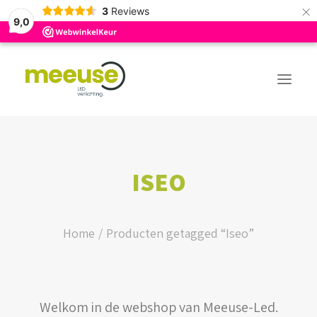
×
3
Reviews
9,0
PREMIUM ASSORTIMENT
ISEO
BUDGET ASSORTIMENT
OUTLED ASSORTIMENT
Home
Producten getagged “Iseo”
WEBSHOP
Welkom in de webshop van Meeuse-Led.
LOGIN / REGISTER