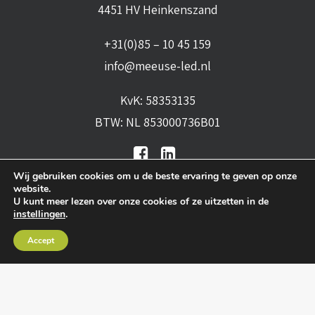
4451 HV Heinkenszand
+31(0)85 – 10 45 159
info@meeuse-led.nl
KvK: 58353135
BTW: NL 853000736B01
Wij gebruiken cookies om u de beste ervaring te geven op onze
website.
U kunt meer lezen over onze cookies of ze uitzetten in de
instellingen
.
Algemene voorwaarden
•
Algemene
Accept
leveringsvoorwaarden
•
Privacy verklaring
•
Cookies
• Realisatie:
BRAIN