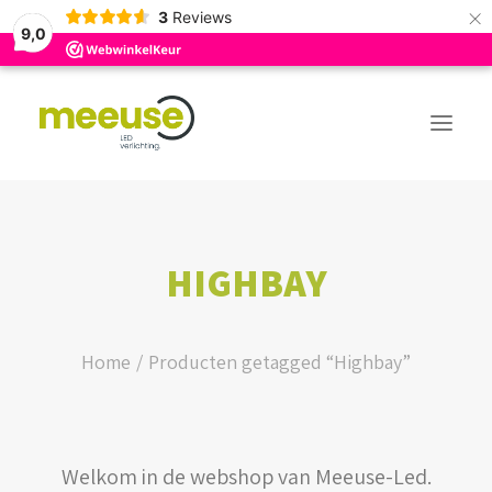
×
3
Reviews
9,0
PREMIUM ASSORTIMENT
HIGHBAY
BUDGET ASSORTIMENT
OUTLED ASSORTIMENT
Home
Producten getagged “Highbay”
WEBSHOP
Welkom in de webshop van Meeuse-Led.
LOGIN / REGISTER