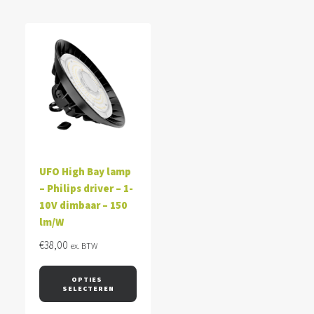
UFO High Bay lamp
– Philips driver – 1-
10V dimbaar – 150
lm/W
€
38,00
ex. BTW
OPTIES 
SELECTEREN