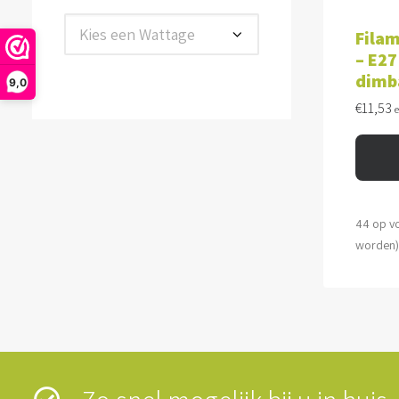
TOE
Kies een Wattage
Filam
– E27
dimb
9,0
€
11,53
44 op v
worden)