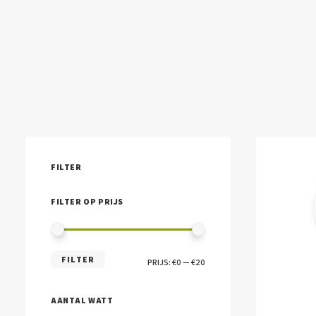
FILTER
FILTER OP PRIJS
MIN.
MAX.
FILTER
PRIJS:
€0
—
€20
PRIJS
PRIJS
AANTAL WATT