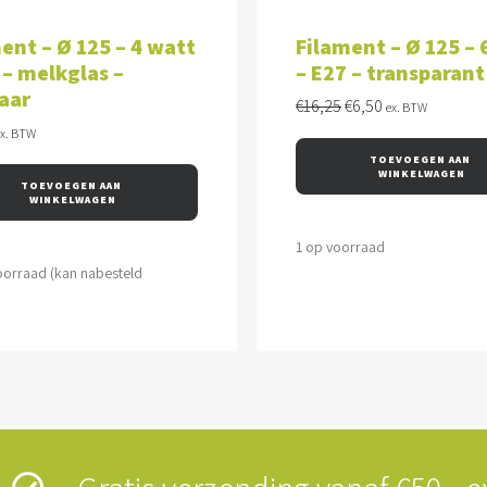
VOEGEN AAN WINKELWAGEN
TOEVOEGEN AAN WINKEL
ent – Ø 125 – 4 watt
Filament – Ø 125 – 
 – melkglas –
– E27 – transparant
aar
Oorspronkelijke
Huidige
€
16,25
€
6,50
ex. BTW
prijs
prijs
ex. BTW
was:
is:
TOEVOEGEN AAN 
€16,25.
€6,50.
WINKELWAGEN
TOEVOEGEN AAN 
WINKELWAGEN
1 op voorraad
oorraad (kan nabesteld