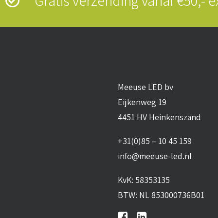
s
Gratis verzending vanaf €50,-
Meeuse LED bv
Eijkenweg 19
4451 HV Heinkenszand
+31(0)85 – 10 45 159
info@meeuse-led.nl
KvK: 58353135
BTW: NL 853000736B01