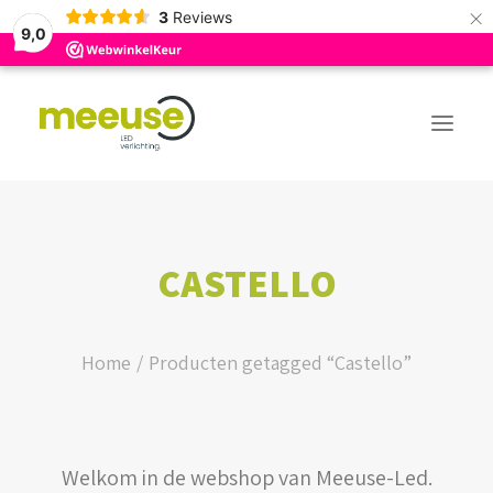
×
3
Reviews
9,0
PREMIUM ASSORTIMENT
CASTELLO
BUDGET ASSORTIMENT
OUTLED ASSORTIMENT
Home
Producten getagged “Castello”
WEBSHOP
Welkom in de webshop van Meeuse-Led.
LOGIN / REGISTER