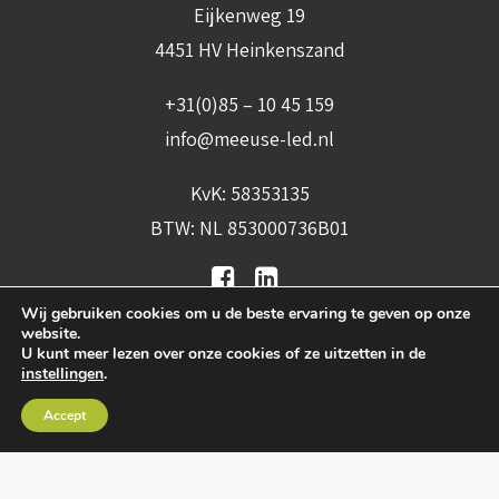
Eijkenweg 19
4451 HV Heinkenszand
+31(0)85 – 10 45 159
info@meeuse-led.nl
KvK: 58353135
BTW: NL 853000736B01
Wij gebruiken cookies om u de beste ervaring te geven op onze
website.
U kunt meer lezen over onze cookies of ze uitzetten in de
instellingen
.
Algemene voorwaarden
•
Algemene
Accept
leveringsvoorwaarden
•
Privacy verklaring
•
Cookies
• Realisatie:
BRAIN