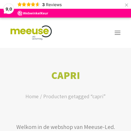
×
3
Reviews
9,0
PREMIUM ASSORTIMENT
CAPRI
BUDGET ASSORTIMENT
OUTLED ASSORTIMENT
Home
Producten getagged “capri”
WEBSHOP
Welkom in de webshop van Meeuse-Led.
LOGIN / REGISTER