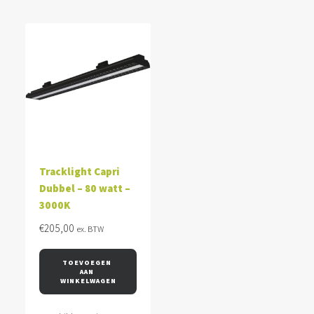
Tracklight Capri
Dubbel – 80 watt –
3000K
€
205,00
ex. BTW
TOEVOEGEN 
AAN 
WINKELWAGEN