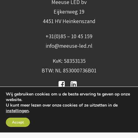
Meeuse LED bv
Eijkenweg 19
4451 HV Heinkenszand
+31(0)85 – 10 45 159
info@meeuse-led.nl
KvK: 58353135
BTW: NL 853000736B01
Wij gebruiken cookies om u de beste ervaring te geven op onze
website.
U kunt meer lezen over onze cookies of ze uitzetten in de
instellingen
.
Algemene voorwaarden
•
Algemene
Accept
leveringsvoorwaarden
•
Privacy verklaring
•
Cookies
• Realisatie:
BRAIN