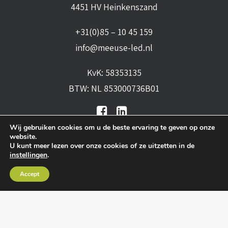
4451 HV Heinkenszand
+31(0)85 – 10 45 159
info@meeuse-led.nl
KvK: 58353135
BTW: NL 853000736B01
Wij gebruiken cookies om u de beste ervaring te geven op onze
website.
U kunt meer lezen over onze cookies of ze uitzetten in de
instellingen
.
Algemene voorwaarden
•
Algemene
Accept
leveringsvoorwaarden
•
Privacy verklaring
•
Cookies
• Realisatie:
BRAIN