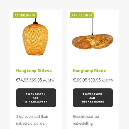
AANBIEDING!
AANBIEDING!
Hanglamp Rilleva
Hanglamp Rione
Oorspronkelijke
Huidige
Oorspronkelijke
Huidige
€
74,95
€
69,95
€
109,95
€
99,95
ex. BTW
ex. BTW
prijs
prijs
prijs
prijs
was:
is:
was:
is:
TOEVOEGEN 
TOEVOEGEN 
AAN 
AAN 
€74,95.
€69,95.
€109,95.
€99,95.
WINKELWAGEN
WINKELWAGEN
3 op voorraad (kan
Beschikbaar via
nabesteld worden)
nabestelling