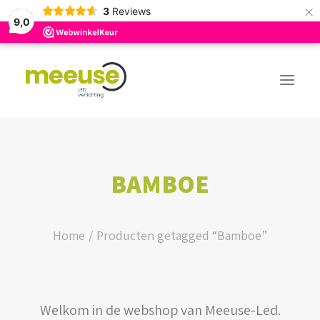
×
3
Reviews
9,0
PREMIUM ASSORTIMENT
BAMBOE
BUDGET ASSORTIMENT
OUTLED ASSORTIMENT
Home
Producten getagged “Bamboe”
WEBSHOP
Welkom in de webshop van Meeuse-Led.
LOGIN / REGISTER