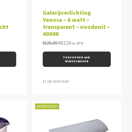
WAGEN
TOEVOEGEN AAN WINKELWAGEN
Galerijverlichting
Venosa – 6 watt –
icht
transparant – noodunit –
4000K
Oorspronkelijke
Huidige
€
125,00
€
82,50
ex. BTW
prijs
prijs
was:
is:
TOEVOEGEN AAN 
€125,00.
€82,50.
WINKELWAGEN
11 op voorraad
AANBIEDING!