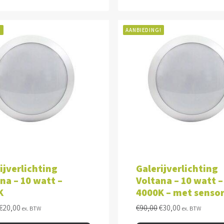
!
AANBIEDING!
VOEGEN AAN WINKELWAGEN
TOEVOEGEN AAN WINKEL
ijverlichting
Galerijverlichting
na – 10 watt –
Voltana – 10 watt –
K
4000K – met senso
Oorspronkelijke
Huidige
Oorspronkelijke
Huidige
€
20,00
€
90,00
€
30,00
ex. BTW
ex. BTW
prijs
prijs
prijs
prijs