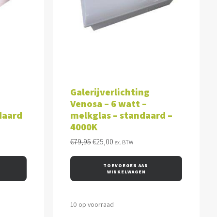
WAGEN
TOEVOEGEN AAN WINKELWAGEN
Galerijverlichting
Venosa – 6 watt –
daard
melkglas – standaard –
4000K
Oorspronkelijke
Huidige
€
79,95
€
25,00
ex. BTW
prijs
prijs
was:
is:
TOEVOEGEN AAN 
€79,95.
€25,00.
WINKELWAGEN
10 op voorraad