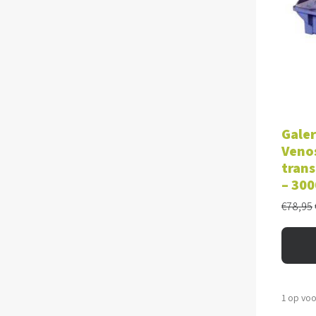
TOE
Galer
Venos
trans
– 30
€
78,95
1 op vo