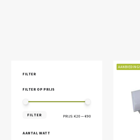
AANBIEDING
FILTER
FILTER OP PRIJS
MIN.
MAX.
FILTER
PRIJS:
€20
—
€90
PRIJS
PRIJS
AANTAL WATT