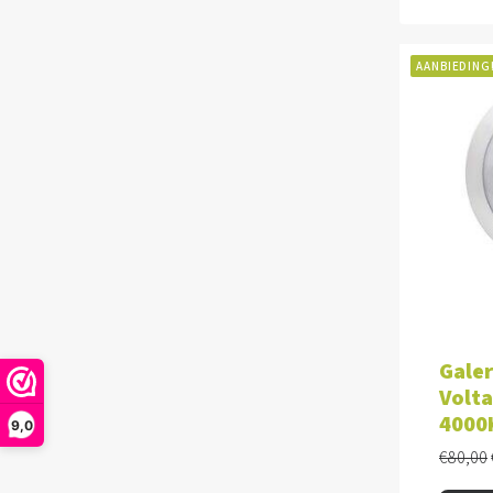
AANBIEDING
TOE
Galer
Volta
4000
9,0
€
80,00