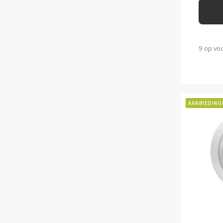
9 op vo
AANBIEDING