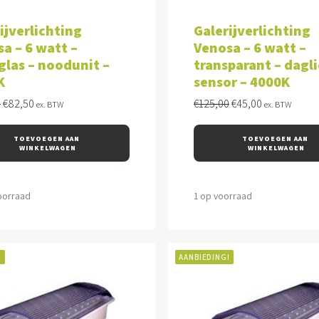
VOEGEN AAN WINKELWAGEN
TOEVOEGEN AAN WINKEL
ijverlichting
Galerijverlichting
a – 6 watt –
Venosa – 6 watt –
las – noodunit –
transparant – dagl
K
sensor – 4000K
Oorspronkelijke
Huidige
Oorspronkelijke
Huidige
0
€
82,50
€
125,00
€
45,00
ex. BTW
ex. BTW
prijs
prijs
prijs
prijs
was:
is:
was:
is:
TOEVOEGEN AAN 
TOEVOEGEN AAN 
€125,00.
€82,50.
€125,00.
€45,00.
WINKELWAGEN
WINKELWAGEN
oorraad
1 op voorraad
!
AANBIEDING!