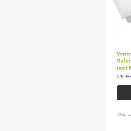
TOE
Veno
Galer
met 
€
79,95
50 op v