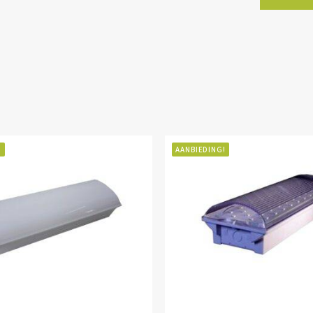
!
AANBIEDING!