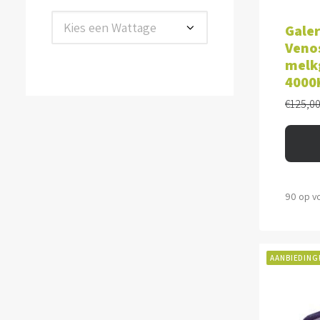
TOE
Kies een Wattage
Galer
Venos
melkg
4000
€
125,0
90 op v
AANBIEDING