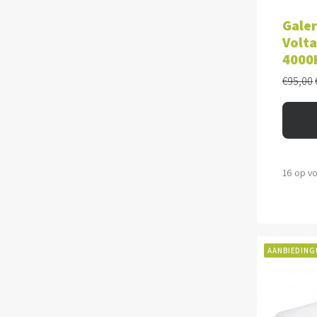
TOE
Galer
Volta
4000
€
95,00
16 op v
AANBIEDING