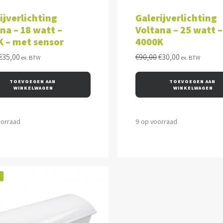
VOEGEN AAN WINKELWAGEN
TOEVOEGEN AAN WINKEL
ijverlichting
Galerijverlichting
na – 18 watt –
Voltana – 25 watt –
K – met sensor
4000K
Oorspronkelijke
Huidige
Oorspronkelijke
Huidige
€
35,00
€
90,00
€
30,00
ex. BTW
ex. BTW
prijs
prijs
prijs
prijs
was:
is:
was:
is:
TOEVOEGEN AAN 
TOEVOEGEN AAN 
€95,00.
€35,00.
€90,00.
€30,00.
WINKELWAGEN
WINKELWAGEN
oorraad
9 op voorraad
!