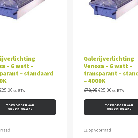
VOEGEN AAN WINKELWAGEN
TOEVOEGEN AAN WINKEL
ijverlichting
Galerijverlichting
a – 6 watt –
Venosa – 6 watt –
parant – standaard
transparant – stan
00K
– 4000K
Oorspronkelijke
Huidige
Oorspronkelijke
Huidige
€
25,00
€
78,95
€
25,00
ex. BTW
ex. BTW
prijs
prijs
prijs
prijs
was:
is:
was:
is:
TOEVOEGEN AAN 
TOEVOEGEN AAN 
€78,95.
€25,00.
€78,95.
€25,00.
WINKELWAGEN
WINKELWAGEN
orraad
11 op voorraad