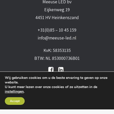
Meeuse LED bv
Eijkenweg 19
4451 HV Heinkenszand
+31(0)85 – 10 45 159
info@meeuse-led.nl
KvK: 58353135
BTW: NL 853000736B01
Wij gebruiken cookies om u de beste ervaring te geven op onze
website.
U kunt meer lezen over onze cookies of ze uitzetten in de
instellingen
.
Algemene voorwaarden
•
Algemene
Accept
leveringsvoorwaarden
•
Privacy verklaring
•
Cookies
• Realisatie:
BRAIN