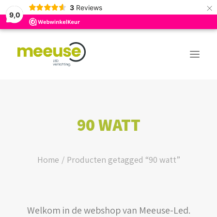
×
3
Reviews
9,0
PREMIUM ASSORTIMENT
90 WATT
BUDGET ASSORTIMENT
OUTLED ASSORTIMENT
Home
Producten getagged “90 watt”
WEBSHOP
Welkom in de webshop van Meeuse-Led.
LOGIN / REGISTER