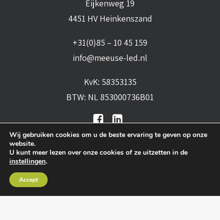
Eijkenweg 19
4451 HV Heinkenszand
+31(0)85 – 10 45 159
info@meeuse-led.nl
KvK: 58353135
BTW: NL 853000736B01
Wij gebruiken cookies om u de beste ervaring te geven op onze
website.
U kunt meer lezen over onze cookies of ze uitzetten in de
instellingen
.
Algemene voorwaarden
•
Algemene
Accept
leveringsvoorwaarden
•
Privacy verklaring
•
Cookies
• Realisatie:
BRAIN