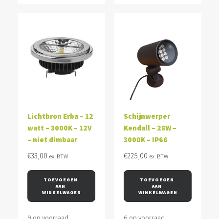
Lichtbron Erba – 12
Schijnwerper
watt – 3000K – 12V
Kendall – 28W –
– niet dimbaar
3000K – IP66
€
33,00
€
225,00
ex. BTW
ex. BTW
TOEVOEGEN 
TOEVOEGEN 
AAN 
AAN 
WINKELWAGEN
WINKELWAGEN
9 op voorraad
6 op voorraad