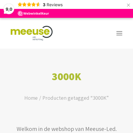
×
3
Reviews
9,0
PREMIUM ASSORTIMENT
3000K
BUDGET ASSORTIMENT
OUTLED ASSORTIMENT
Home
Producten getagged “3000K”
WEBSHOP
Welkom in de webshop van Meeuse-Led.
LOGIN / REGISTER