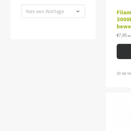
TOE
Kies een Wattage
Filam
3000K
bewe
€
7,95
ex
10 op v