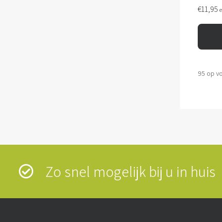
€
11,95
95 op v
Zo snel mogelijk bij u in hui