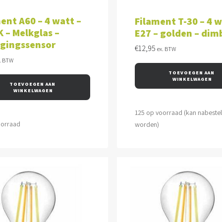
VOEGEN AAN WINKELWAGEN
TOEVOEGEN AAN WINKEL
ent A60 – 4 watt –
Filament T-30 – 4 w
 – Melkglas –
E27 – golden – dim
gingssensor
€
12,95
ex. BTW
. BTW
TOEVOEGEN AAN 
WINKELWAGEN
TOEVOEGEN AAN 
WINKELWAGEN
125 op voorraad (kan nabeste
oorraad
worden)