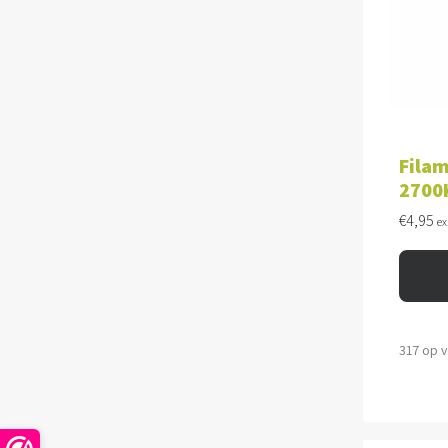
TOE
Filam
2700K
€
4,95
ex
317 op 