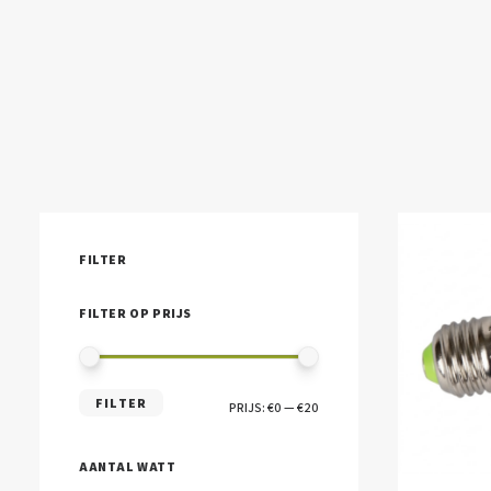
FILTER
FILTER OP PRIJS
MIN.
MAX.
FILTER
PRIJS:
€0
—
€20
PRIJS
PRIJS
AANTAL WATT