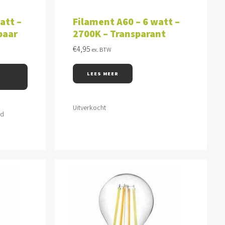
WAGEN
LEES MEER
att –
Filament A60 – 6 watt –
baar
2700K – Transparant
€
4,95
ex. BTW
LEES MEER
Uitverkocht
ld