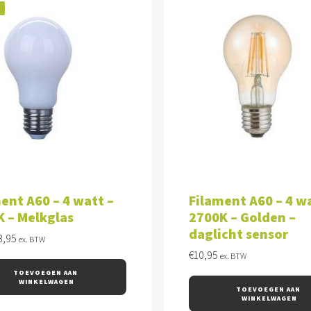
!
VOEGEN AAN WINKELWAGEN
TOEVOEGEN AAN WINKEL
ent A60 – 4 watt –
Filament A60 – 4 wa
 – Melkglas
2700K – Golden –
daglicht sensor
orspronkelijke
Huidige
3,95
ex. BTW
ijs
prijs
€
10,95
ex. BTW
as:
is:
TOEVOEGEN AAN 
4,95.
€3,95.
WINKELWAGEN
TOEVOEGEN AAN 
WINKELWAGEN