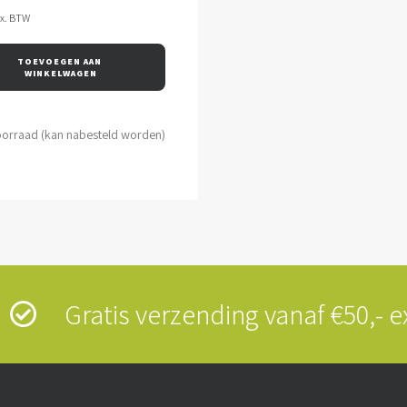
ex. BTW
TOEVOEGEN AAN 
WINKELWAGEN
oorraad (kan nabesteld worden)
s
Gratis verzending vanaf €50,-