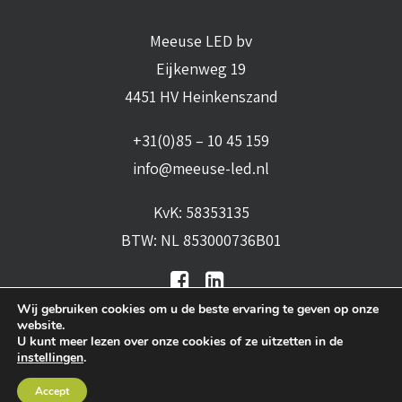
Meeuse LED bv
Eijkenweg 19
4451 HV Heinkenszand
+31(0)85 – 10 45 159
info@meeuse-led.nl
KvK: 58353135
BTW: NL 853000736B01
Wij gebruiken cookies om u de beste ervaring te geven op onze
website.
U kunt meer lezen over onze cookies of ze uitzetten in de
instellingen
.
Algemene voorwaarden
•
Algemene
Accept
leveringsvoorwaarden
•
Privacy verklaring
•