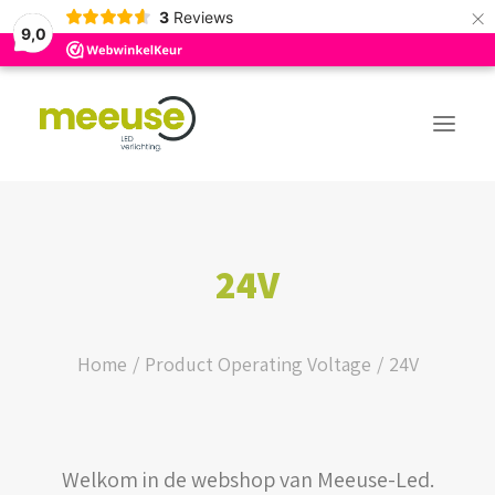
×
3
Reviews
9,0
PREMIUM ASSORTIMENT
24V
BUDGET ASSORTIMENT
OUTLED ASSORTIMENT
Home
Product Operating Voltage
24V
WEBSHOP
Welkom in de webshop van Meeuse-Led.
LOGIN / REGISTER