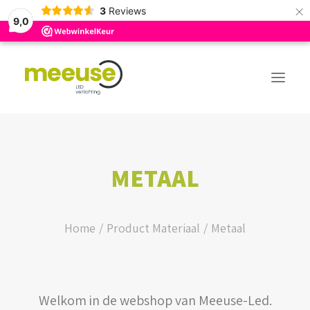
×
3
Reviews
9,0
PREMIUM ASSORTIMENT
METAAL
BUDGET ASSORTIMENT
OUTLED ASSORTIMENT
Home
Product Materiaal
Metaal
WEBSHOP
Welkom in de webshop van Meeuse-Led.
LOGIN / REGISTER