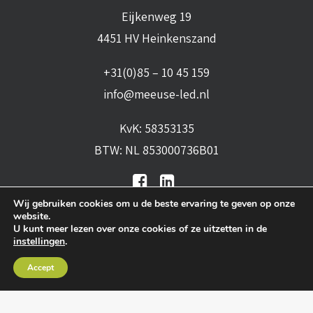
Eijkenweg 19
4451 HV Heinkenszand
+31(0)85 – 10 45 159
info@meeuse-led.nl
KvK: 58353135
BTW: NL 853000736B01
Wij gebruiken cookies om u de beste ervaring te geven op onze
website.
U kunt meer lezen over onze cookies of ze uitzetten in de
instellingen
.
Algemene voorwaarden
•
Algemene
Accept
leveringsvoorwaarden
•
Privacy verklaring
•
Cookies
• Realisatie:
BRAIN