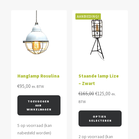
AANBIEDING!
Hanglamp Rosulina
Staande lamp Lize
– Zwart
€
95,00
ex. BTW
Oorspronkelijke
Huidige
€
165,00
€
125,00
ex.
prijs
prijs
TOEVOEGEN 
BTW
AAN 
was:
is:
WINKELWAGEN
€165,00.
€125,00.
OPTIES 
SELECTEREN
5 op voorraad (kan
nabesteld worden)
2 op voorraad (kan