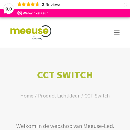
×
3
Reviews
9,0
PREMIUM ASSORTIMENT
CCT SWITCH
BUDGET ASSORTIMENT
OUTLED ASSORTIMENT
Home
Product Lichtkleur
CCT Switch
WEBSHOP
Welkom in de webshop van Meeuse-Led.
LOGIN / REGISTER