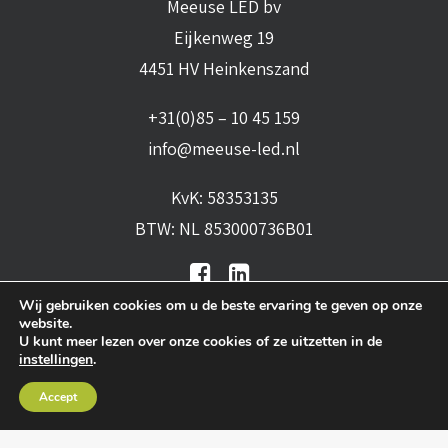
Meeuse LED bv
Eijkenweg 19
4451 HV Heinkenszand
+31(0)85 – 10 45 159
info@meeuse-led.nl
KvK: 58353135
BTW: NL 853000736B01
Wij gebruiken cookies om u de beste ervaring te geven op onze
website.
U kunt meer lezen over onze cookies of ze uitzetten in de
instellingen
.
Algemene voorwaarden
•
Algemene
Accept
leveringsvoorwaarden
•
Privacy verklaring
•
Cookies
• Realisatie:
BRAIN