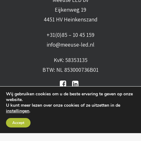
Eijkenweg 19
4451 HV Heinkenszand
+31(0)85 – 10 45 159
info@meeuse-led.nl
KvK: 58353135
BTW: NL 853000736B01
Wij gebruiken cookies om u de beste ervaring te geven op onze
website.
U kunt meer lezen over onze cookies of ze uitzetten in de
instellingen
.
Algemene voorwaarden
•
Algemene
Accept
leveringsvoorwaarden
•
Privacy verklaring
•
Cookies
• Realisatie:
BRAIN