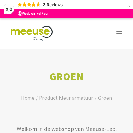
×
3
Reviews
9,0
PREMIUM ASSORTIMENT
GROEN
BUDGET ASSORTIMENT
OUTLED ASSORTIMENT
Home
Product Kleur armatuur
Groen
WEBSHOP
Welkom in de webshop van Meeuse-Led.
LOGIN / REGISTER