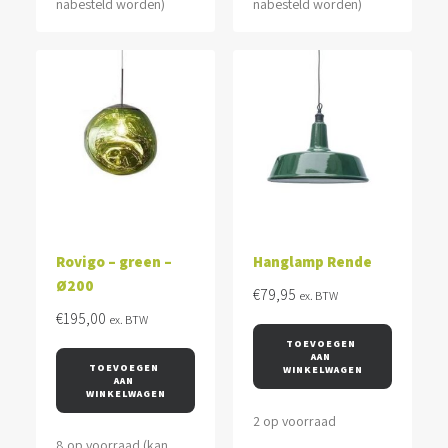
nabesteld worden)
nabesteld worden)
Rovigo – green –
Hanglamp Rende
Ø200
€
79,95
ex. BTW
€
195,00
ex. BTW
TOEVOEGEN 
AAN 
TOEVOEGEN 
WINKELWAGEN
AAN 
WINKELWAGEN
2 op voorraad
8 op voorraad (kan