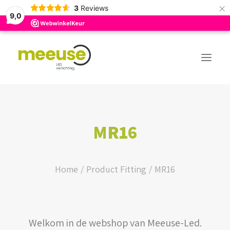
×
3
Reviews
9,0
PREMIUM ASSORTIMENT
MR16
BUDGET ASSORTIMENT
OUTLED ASSORTIMENT
Home
Product Fitting
MR16
WEBSHOP
Welkom in de webshop van Meeuse-Led.
LOGIN / REGISTER