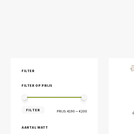
FILTER
FILTER OP PRIJS
MIN.
MAX.
FILTER
PRIJS:
€190
—
€200
PRIJS
PRIJS
AANTAL WATT