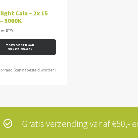
VOEGEN AAN WINKELWAGEN
light Cala – 2x 15
 – 3000K
0
ex. BTW
TOEVOEGEN AAN 
WINKELWAGEN
oorraad (kan nabesteld worden)
s
Gratis verzending vanaf €50,-