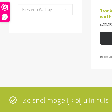
TOE
Kies een Wattage
Track
watt
9,0
€
199,9
16 op v
Zo snel mogelijk bij u in hui