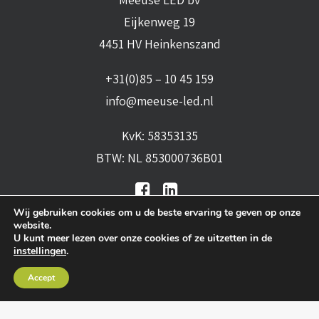
Eijkenweg 19
4451 HV Heinkenszand
+31(0)85 – 10 45 159
info@meeuse-led.nl
KvK: 58353135
BTW: NL 853000736B01
Wij gebruiken cookies om u de beste ervaring te geven op onze
website.
U kunt meer lezen over onze cookies of ze uitzetten in de
instellingen
.
Algemene voorwaarden
•
Algemene
Accept
leveringsvoorwaarden
•
Privacy verklaring
•
Cookies
• Realisatie:
BRAIN