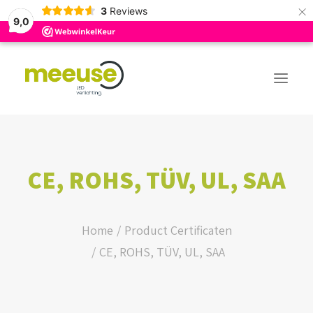
×
3
Reviews
9,0
PREMIUM ASSORTIMENT
CE, ROHS, TÜV, UL, SAA
BUDGET ASSORTIMENT
OUTLED ASSORTIMENT
Home
Product Certificaten
WEBSHOP
CE, ROHS, TÜV, UL, SAA
LOGIN / REGISTER