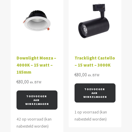
Downlight Monza –
Tracklight Castello
4000K – 15 watt –
– 15 watt – 3000K
185mm
€
80,00
ex. BTW
€
80,00
ex. BTW
TOEVOEGEN 
AAN 
TOEVOEGEN 
WINKELWAGEN
AAN 
WINKELWAGEN
1 op voorraad (kan
42 op voorraad (kan
nabesteld worden)
nabesteld worden)