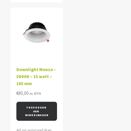
Downlight Monza –
3000K – 15 watt –
185 mm
€
80,00
ex. BTW
TOEVOEGEN 
AAN 
WINKELWAGEN
40 op voorraad (kan