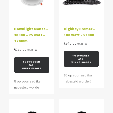
Downlight Monza –
Highbay Cromer –
3000K – 25 watt –
100 watt – 5700K
220mm
€
245,00
ex. BTW
€
125,00
ex. BTW
TOEVOEGEN 
AAN 
TOEVOEGEN 
WINKELWAGEN
AAN 
WINKELWAGEN
10 op voorraad (kan
8 op voorraad (kan
nabesteld worden)
nabesteld worden)