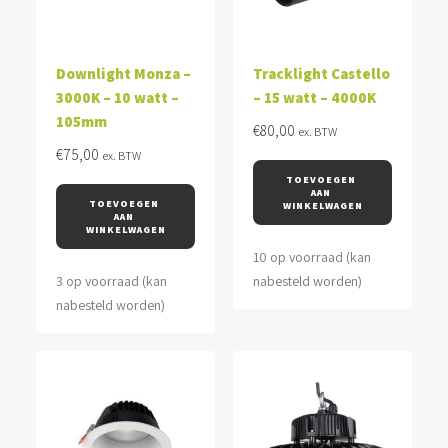
Downlight Monza –
Tracklight Castello
3000K – 10 watt –
– 15 watt – 4000K
105mm
€
80,00
ex. BTW
€
75,00
ex. BTW
TOEVOEGEN 
AAN 
TOEVOEGEN 
WINKELWAGEN
AAN 
WINKELWAGEN
10 op voorraad (kan
3 op voorraad (kan
nabesteld worden)
nabesteld worden)