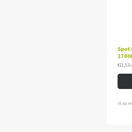
TOE
Spot 
2700
€
11,53
31 op v