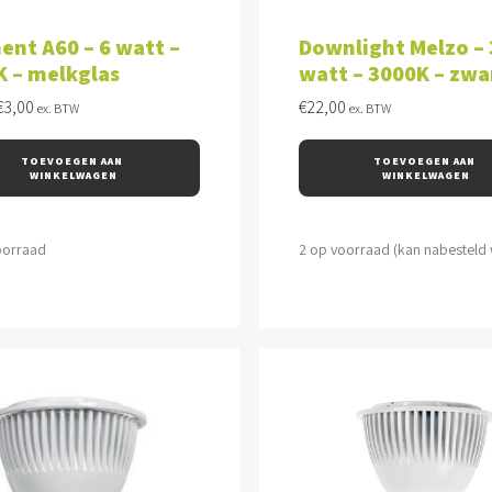
VOEGEN AAN WINKELWAGEN
TOEVOEGEN AAN WINKEL
ent A60 – 6 watt –
Downlight Melzo – 
K – melkglas
watt – 3000K – zwa
Oorspronkelijke
Huidige
€
3,00
€
22,00
ex. BTW
ex. BTW
prijs
prijs
was:
is:
TOEVOEGEN AAN 
TOEVOEGEN AAN 
€12,35.
€3,00.
WINKELWAGEN
WINKELWAGEN
oorraad
2 op voorraad (kan nabesteld