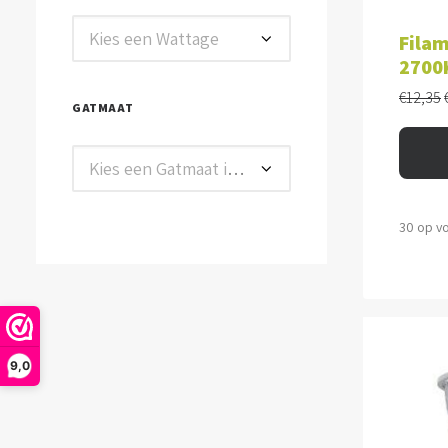
TOE
Kies een Wattage
Filam
2700
€
12,35
GATMAAT
Kies een Gatmaat in mm
30 op v
9,0