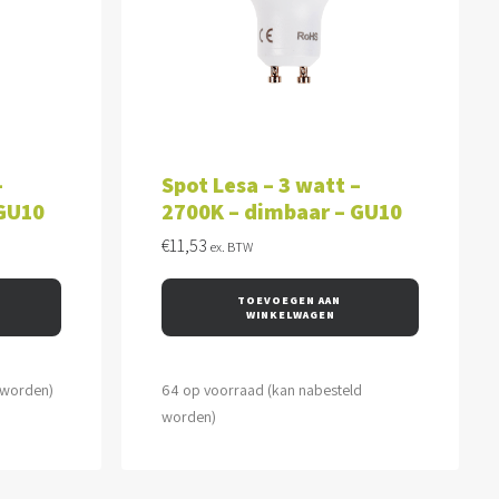
WAGEN
TOEVOEGEN AAN WINKELWAGEN
–
Spot Lesa – 3 watt –
 GU10
2700K – dimbaar – GU10
€
11,53
ex. BTW
TOEVOEGEN AAN 
WINKELWAGEN
 worden)
64 op voorraad (kan nabesteld
worden)