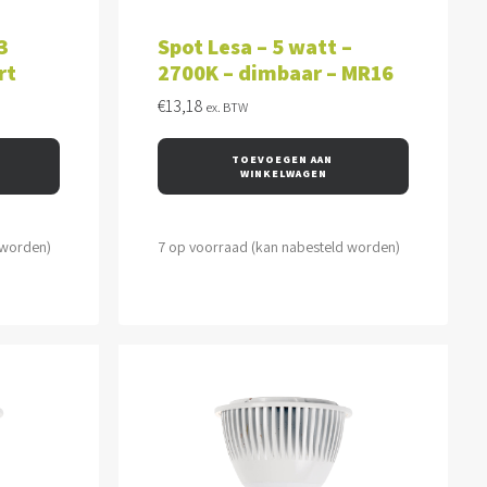
WAGEN
TOEVOEGEN AAN WINKELWAGEN
3
Spot Lesa – 5 watt –
rt
2700K – dimbaar – MR16
€
13,18
ex. BTW
TOEVOEGEN AAN 
WINKELWAGEN
 worden)
7 op voorraad (kan nabesteld worden)