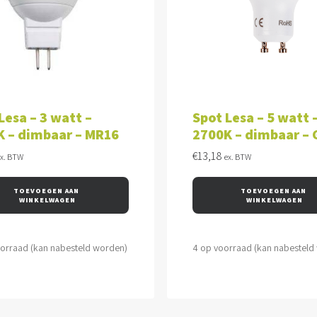
VOEGEN AAN WINKELWAGEN
TOEVOEGEN AAN WINKEL
Lesa – 3 watt –
Spot Lesa – 5 watt 
K – dimbaar – MR16
2700K – dimbaar –
€
13,18
ex. BTW
ex. BTW
TOEVOEGEN AAN 
TOEVOEGEN AAN 
WINKELWAGEN
WINKELWAGEN
oorraad (kan nabesteld worden)
4 op voorraad (kan nabesteld