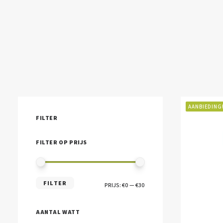
AANBIEDING
FILTER
FILTER OP PRIJS
MIN.
MAX.
FILTER
PRIJS:
€0
—
€30
PRIJS
PRIJS
AANTAL WATT