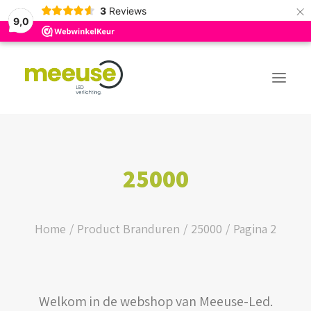
×
3
Reviews
9,0
PREMIUM ASSORTIMENT
25000
BUDGET ASSORTIMENT
OUTLED ASSORTIMENT
Home
Product Branduren
25000
Pagina 2
WEBSHOP
Welkom in de webshop van Meeuse-Led.
LOGIN / REGISTER