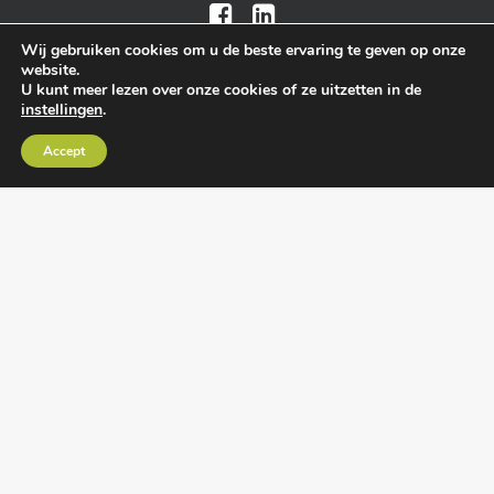
Wij gebruiken cookies om u de beste ervaring te geven op onze
website.
U kunt meer lezen over onze cookies of ze uitzetten in de
instellingen
.
Algemene voorwaarden
•
Algemene
Accept
leveringsvoorwaarden
•
Privacy verklaring
•
Cookies
• Realisatie:
BRAIN