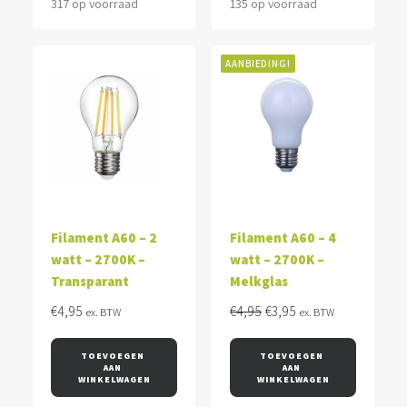
317 op voorraad
135 op voorraad
AANBIEDING!
Filament A60 – 2
Filament A60 – 4
watt – 2700K –
watt – 2700K –
Transparant
Melkglas
Oorspronkelijke
Huidige
€
4,95
€
4,95
€
3,95
ex. BTW
ex. BTW
prijs
prijs
was:
is:
TOEVOEGEN 
TOEVOEGEN 
AAN 
AAN 
€4,95.
€3,95.
WINKELWAGEN
WINKELWAGEN