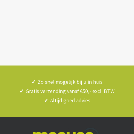
✓
Zo snel mogelijk bij u in huis
✓
Gratis verzending vanaf €50,- excl. BTW
✓
Altijd goed advies