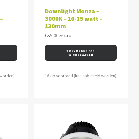
WAGEN
TOEVOEGEN AAN WINKELWAGEN
Downlight Monza –
 –
3000K – 10-15 watt –
130mm
€
85,00
ex. BTW
TOEVOEGEN AAN 
WINKELWAGEN
 worden)
16 op voorraad (kan nabesteld worden)