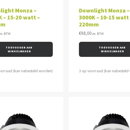
VOEGEN AAN WINKELWAGEN
TOEVOEGEN AAN WINKEL
light Monza –
Downlight Monza –
 – 15-20 watt –
3000K – 10-15 watt
mm
220mm
€
98,00
ex. BTW
ex. BTW
TOEVOEGEN AAN 
TOEVOEGEN AAN 
WINKELWAGEN
WINKELWAGEN
oorraad (kan nabesteld worden)
3 op voorraad (kan nabesteld