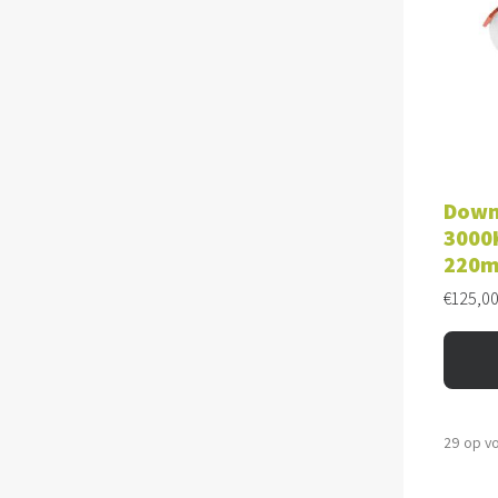
TOE
Down
3000K
220
€
125,0
29 op v