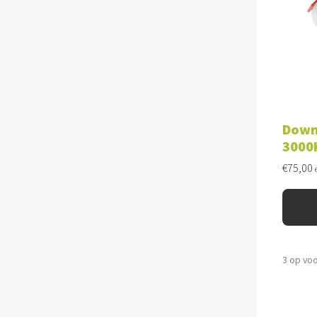
TOE
Down
3000
€
75,00
3 op vo