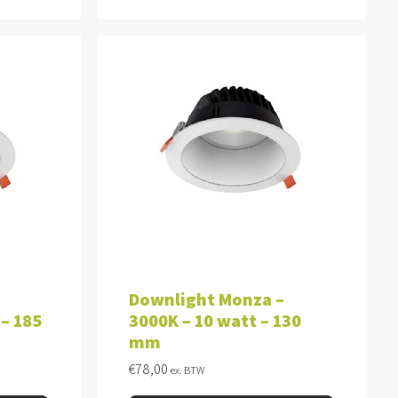
WAGEN
TOEVOEGEN AAN WINKELWAGEN
Downlight Monza –
 – 185
3000K – 10 watt – 130
mm
€
78,00
ex. BTW