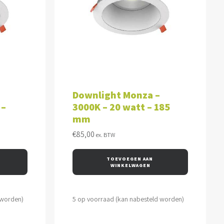
WAGEN
TOEVOEGEN AAN WINKELWAGEN
Downlight Monza –
 –
3000K – 20 watt – 185
mm
€
85,00
ex. BTW
TOEVOEGEN AAN 
WINKELWAGEN
 worden)
5 op voorraad (kan nabesteld worden)