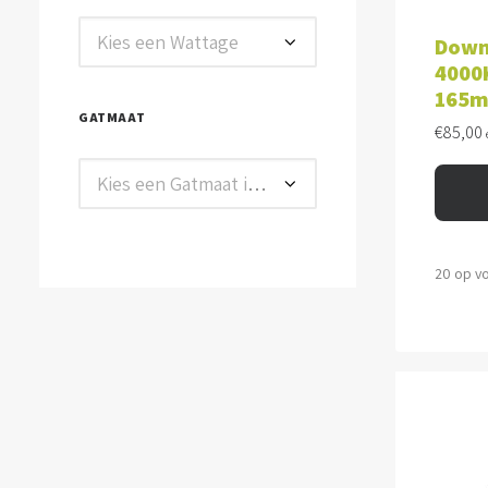
TOE
Kies een Wattage
Down
4000K
165
GATMAAT
€
85,00
Kies een Gatmaat in mm
20 op v