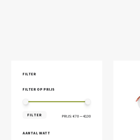
FILTER
FILTER OP PRIJS
MIN.
MAX.
FILTER
PRIJS:
€70
—
€130
PRIJS
PRIJS
AANTAL WATT