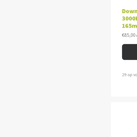
TOE
Down
3000K
165
€
85,00
29 op v