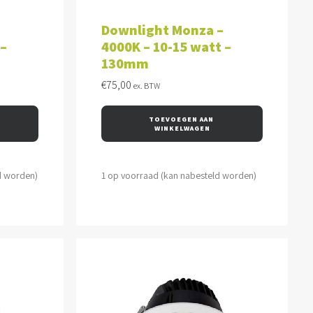
WAGEN
TOEVOEGEN AAN WINKELWAGEN
Downlight Monza –
 –
4000K – 10-15 watt –
130mm
€
75,00
ex. BTW
TOEVOEGEN AAN 
WINKELWAGEN
d worden)
1 op voorraad (kan nabesteld worden)