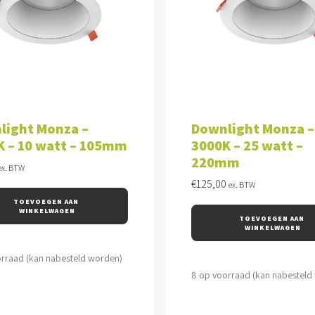
VOEGEN AAN WINKELWAGEN
TOEVOEGEN AAN WINKEL
light Monza –
Downlight Monza –
K – 10 watt – 105mm
3000K – 25 watt –
220mm
ex. BTW
€
125,00
ex. BTW
TOEVOEGEN AAN 
WINKELWAGEN
TOEVOEGEN AAN 
WINKELWAGEN
orraad (kan nabesteld worden)
8 op voorraad (kan nabesteld