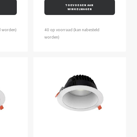
TOEVOEGEN AAN 
WINKELWAGEN
d worden)
40 op voorraad (kan nabesteld
worden)