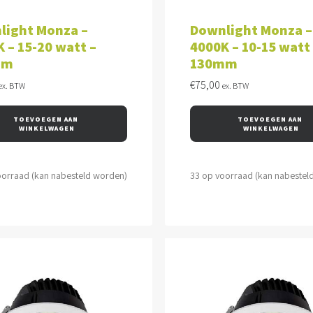
VOEGEN AAN WINKELWAGEN
TOEVOEGEN AAN WINKEL
light Monza –
Downlight Monza –
 – 15-20 watt –
4000K – 10-15 watt
mm
130mm
€
75,00
ex. BTW
ex. BTW
TOEVOEGEN AAN 
TOEVOEGEN AAN 
WINKELWAGEN
WINKELWAGEN
oorraad (kan nabesteld worden)
33 op voorraad (kan nabestel