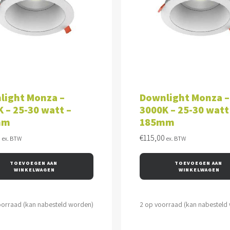
VOEGEN AAN WINKELWAGEN
TOEVOEGEN AAN WINKEL
light Monza –
Downlight Monza –
 – 25-30 watt –
3000K – 25-30 watt
mm
185mm
0
€
115,00
ex. BTW
ex. BTW
TOEVOEGEN AAN 
TOEVOEGEN AAN 
WINKELWAGEN
WINKELWAGEN
oorraad (kan nabesteld worden)
2 op voorraad (kan nabesteld