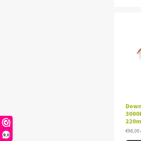
TOE
Down
3000K
220
€
98,00
9,0