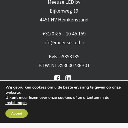
Meeuse LED bv
Eijkenweg 19
4451 HV Heinkenszand
+31(0)85 – 10 45 159
info@meeuse-led.nl
KvK: 58353135
BTW: NL 853000736B01
Wij gebruiken cookies om u de beste ervaring te geven op onze
website.
U kunt meer lezen over onze cookies of ze uitzetten in de
instellingen
.
Algemene voorwaarden
•
Algemene
Accept
leveringsvoorwaarden
•
Privacy verklaring
•
Cookies
• Realisatie:
BRAIN