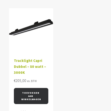
Tracklight Capri
Dubbel – 80 watt –
3000K
€
205,00
ex. BTW
TOEVOEGEN 
AAN 
WINKELWAGEN