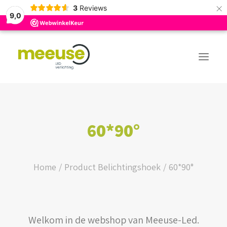
×
3
Reviews
9,0
PREMIUM ASSORTIMENT
60*90°
BUDGET ASSORTIMENT
OUTLED ASSORTIMENT
Home
Product Belichtingshoek
60*90°
WEBSHOP
Welkom in de webshop van Meeuse-Led.
LOGIN / REGISTER