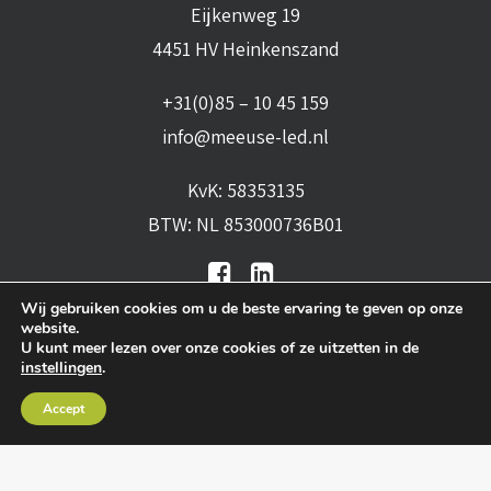
Eijkenweg 19
4451 HV Heinkenszand
+31(0)85 – 10 45 159
info@meeuse-led.nl
KvK: 58353135
BTW: NL 853000736B01
Wij gebruiken cookies om u de beste ervaring te geven op onze
website.
U kunt meer lezen over onze cookies of ze uitzetten in de
instellingen
.
Algemene voorwaarden
•
Algemene
Accept
leveringsvoorwaarden
•
Privacy verklaring
•
Cookies
• Realisatie:
BRAIN