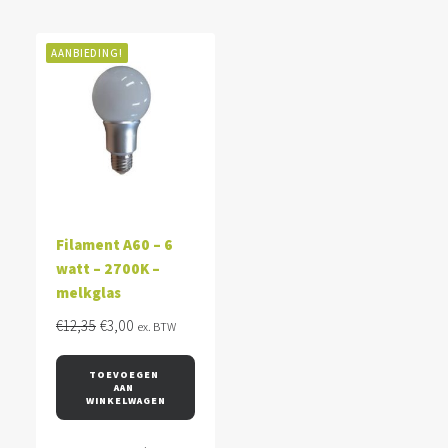
AANBIEDING!
Filament A60 – 6
watt – 2700K –
melkglas
Oorspronkelijke
Huidige
€
12,35
€
3,00
ex. BTW
prijs
prijs
was:
is:
TOEVOEGEN 
AAN 
€12,35.
€3,00.
WINKELWAGEN