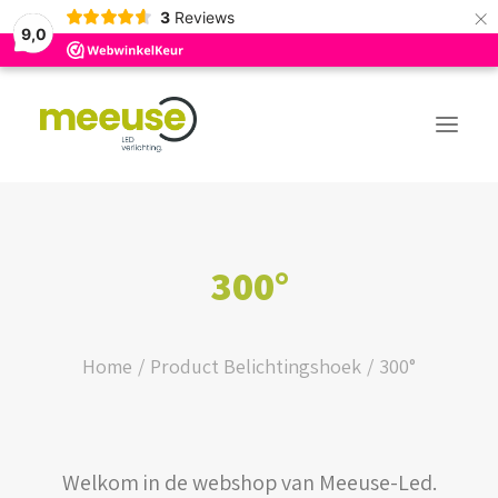
×
3
Reviews
9,0
PREMIUM ASSORTIMENT
300°
BUDGET ASSORTIMENT
OUTLED ASSORTIMENT
Home
Product Belichtingshoek
300°
WEBSHOP
Welkom in de webshop van Meeuse-Led.
LOGIN / REGISTER