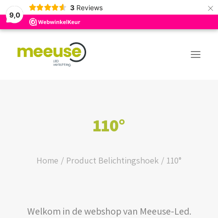
×
3
Reviews
9,0
PREMIUM ASSORTIMENT
110°
BUDGET ASSORTIMENT
OUTLED ASSORTIMENT
Home
Product Belichtingshoek
110°
WEBSHOP
Welkom in de webshop van Meeuse-Led.
LOGIN / REGISTER