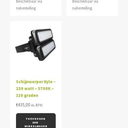
Beschikbaar via
Beschikbaar via
nabestelling
nabestelling
Schijnwerper Kyle –
230 watt – 5700K –
110 graden
€
435,00
ex. BTW
TOEVOEGEN 
AAN 
WINKELWAGEN