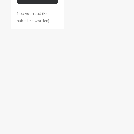
1 op voorraad (kan
nabesteld worden)