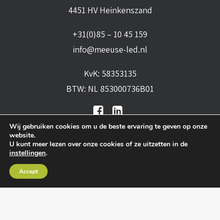
4451 HV Heinkenszand
+31(0)85 – 10 45 159
info@meeuse-led.nl
KvK: 58353135
BTW: NL 853000736B01
Wij gebruiken cookies om u de beste ervaring te geven op onze
website.
U kunt meer lezen over onze cookies of ze uitzetten in de
instellingen
.
Algemene voorwaarden
•
Algemene
Accept
leveringsvoorwaarden
•
Privacy verklaring
•
Cookies
• Realisatie:
BRAIN