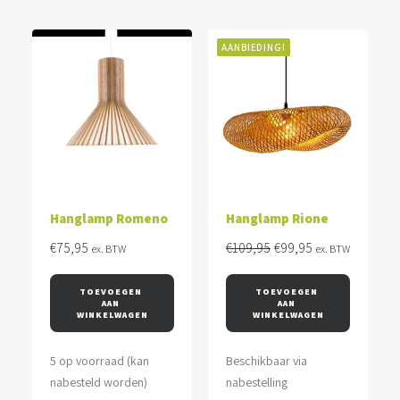
AANBIEDING!
Hanglamp Romeno
Hanglamp Rione
Oorspronkelijke
Huidige
€
75,95
€
109,95
€
99,95
ex. BTW
ex. BTW
prijs
prijs
was:
is:
TOEVOEGEN 
TOEVOEGEN 
AAN 
AAN 
€109,95.
€99,95.
WINKELWAGEN
WINKELWAGEN
5 op voorraad (kan
Beschikbaar via
nabesteld worden)
nabestelling