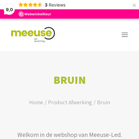
×
3
Reviews
9,0
PREMIUM ASSORTIMENT
BRUIN
BUDGET ASSORTIMENT
OUTLED ASSORTIMENT
Home
Product Afwerking
Bruin
WEBSHOP
Welkom in de webshop van Meeuse-Led.
LOGIN / REGISTER