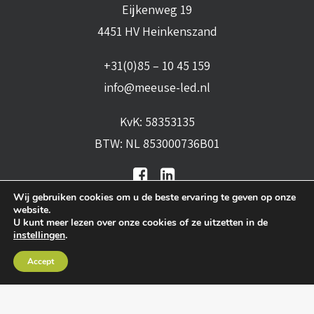
Eijkenweg 19
4451 HV Heinkenszand
+31(0)85 – 10 45 159
info@meeuse-led.nl
KvK: 58353135
BTW: NL 853000736B01
Wij gebruiken cookies om u de beste ervaring te geven op onze
website.
U kunt meer lezen over onze cookies of ze uitzetten in de
instellingen
.
Algemene voorwaarden
•
Algemene
Accept
leveringsvoorwaarden
•
Privacy verklaring
•
Cookies
• Realisatie:
BRAIN