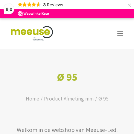
×
3
Reviews
9,0
PREMIUM ASSORTIMENT
Ø 95
BUDGET ASSORTIMENT
OUTLED ASSORTIMENT
Home
Product Afmeting mm
Ø 95
WEBSHOP
Welkom in de webshop van Meeuse-Led.
LOGIN / REGISTER