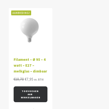
AANBIEDING!
Filament – Ø 95 – 4
watt – E27 –
melkglas – dimbaar
Oorspronkelijke
Huidige
€
10,70
€
7,95
ex. BTW
prijs
prijs
was:
is:
TOEVOEGEN 
AAN 
€10,70.
€7,95.
WINKELWAGEN