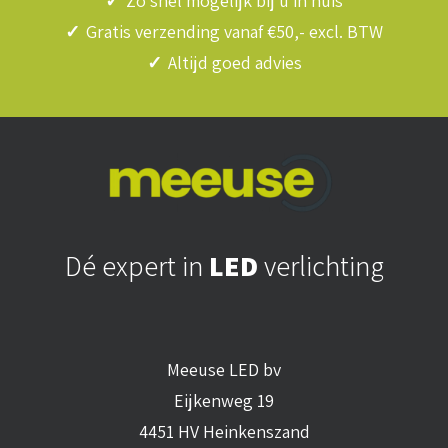
✓
Zo snel mogelijk bij u in huis
✓
Gratis verzending vanaf €50,- excl. BTW
✓
Altijd goed advies
Dé expert in
LED
verlichting
Meeuse LED bv
Eijkenweg 19
4451 HV Heinkenszand