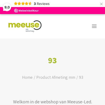
×
3
Reviews
9,0
PREMIUM ASSORTIMENT
93
BUDGET ASSORTIMENT
OUTLED ASSORTIMENT
Home
Product Afmeting mm
93
WEBSHOP
Welkom in de webshop van Meeuse-Led.
LOGIN / REGISTER