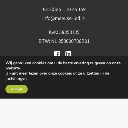
+31(0)85 – 10 45 159
info@meeuse-led.nl
KvK: 58353135
BTW: NL 853000736B01
Wij gebruiken cookies om u de beste ervaring te geven op onze
website.
U kunt meer lezen over onze cookies of ze uitzetten in de
instellingen
.
Algemene voorwaarden
•
Algemene
Accept
leveringsvoorwaarden
•
Privacy verklaring
•
Cookies
• Realisatie:
BRAIN