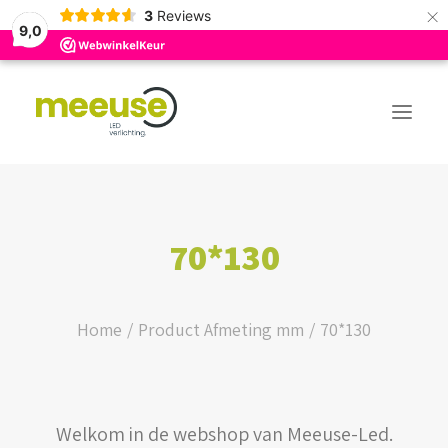
×
3
Reviews
9,0
PREMIUM ASSORTIMENT
70*130
BUDGET ASSORTIMENT
OUTLED ASSORTIMENT
Home
Product Afmeting mm
70*130
WEBSHOP
Welkom in de webshop van Meeuse-Led.
LOGIN / REGISTER