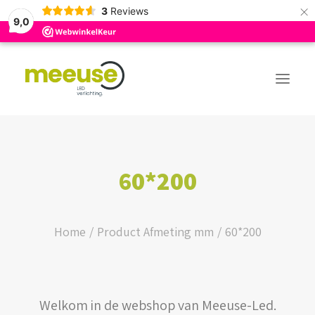
×
3
Reviews
9,0
PREMIUM ASSORTIMENT
60*200
BUDGET ASSORTIMENT
OUTLED ASSORTIMENT
Home
Product Afmeting mm
60*200
WEBSHOP
Welkom in de webshop van Meeuse-Led.
LOGIN / REGISTER