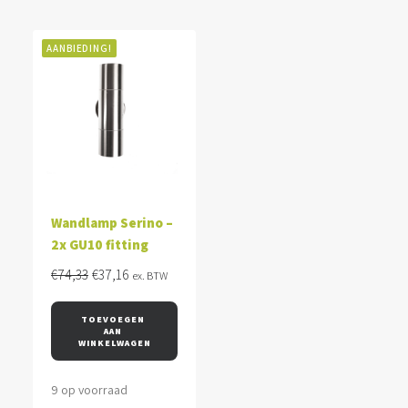
AANBIEDING!
Wandlamp Serino –
2x GU10 fitting
Oorspronkelijke
Huidige
€
74,33
€
37,16
ex. BTW
prijs
prijs
was:
is:
TOEVOEGEN 
AAN 
€74,33.
€37,16.
WINKELWAGEN
9 op voorraad