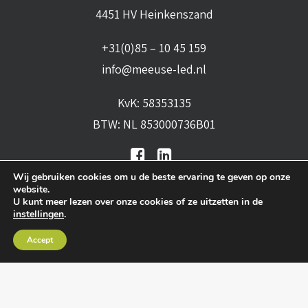
4451 HV Heinkenszand
+31(0)85 – 10 45 159
info@meeuse-led.nl
KvK: 58353135
BTW: NL 853000736B01
Wij gebruiken cookies om u de beste ervaring te geven op onze
website.
U kunt meer lezen over onze cookies of ze uitzetten in de
instellingen
.
Algemene voorwaarden
•
Algemene
Accept
leveringsvoorwaarden
•
Privacy verklaring
•
Cookies
• Realisatie:
BRAIN