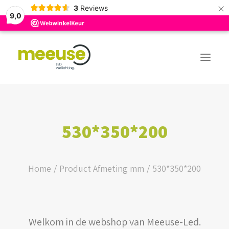
×
3
Reviews
9,0
PREMIUM ASSORTIMENT
530*350*200
BUDGET ASSORTIMENT
OUTLED ASSORTIMENT
Home
Product Afmeting mm
530*350*200
WEBSHOP
Welkom in de webshop van Meeuse-Led.
LOGIN / REGISTER