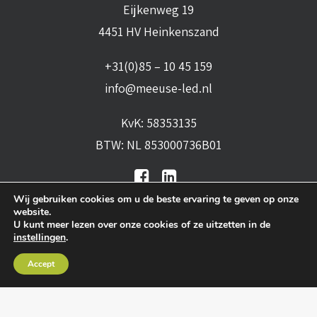
Eijkenweg 19
4451 HV Heinkenszand
+31(0)85 – 10 45 159
info@meeuse-led.nl
KvK: 58353135
BTW: NL 853000736B01
Wij gebruiken cookies om u de beste ervaring te geven op onze
website.
U kunt meer lezen over onze cookies of ze uitzetten in de
instellingen
.
Algemene voorwaarden
•
Algemene
Accept
leveringsvoorwaarden
•
Privacy verklaring
•
Cookies
• Realisatie:
BRAIN