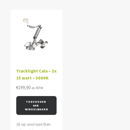
Tracklight Cala – 2x
15 watt – 3000K
€
199,90
ex. BTW
TOEVOEGEN 
AAN 
WINKELWAGEN
16 op voorraad (kan