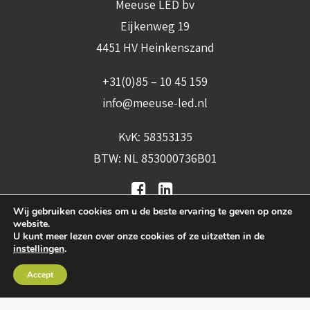
Meeuse LED bv
Eijkenweg 19
4451 HV Heinkenszand
+31(0)85 – 10 45 159
info@meeuse-led.nl
KvK: 58353135
BTW: NL 853000736B01
Wij gebruiken cookies om u de beste ervaring te geven op onze
website.
U kunt meer lezen over onze cookies of ze uitzetten in de
instellingen
.
Algemene voorwaarden
•
Algemene
Accept
leveringsvoorwaarden
•
Privacy verklaring
•
Cookies
• Realisatie:
BRAIN