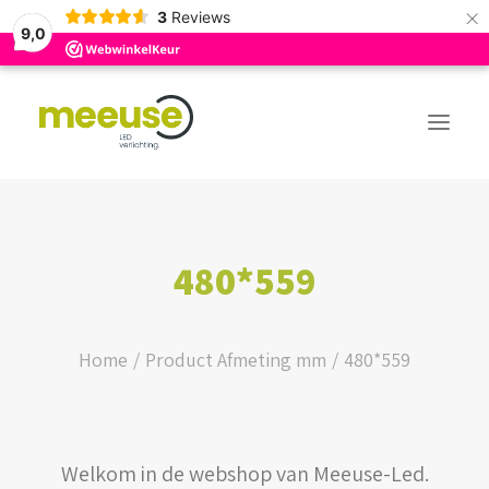
×
3
Reviews
9,0
PREMIUM ASSORTIMENT
480*559
BUDGET ASSORTIMENT
OUTLED ASSORTIMENT
Home
Product Afmeting mm
480*559
WEBSHOP
Welkom in de webshop van Meeuse-Led.
LOGIN / REGISTER