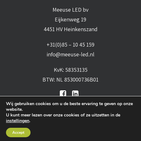
Meeuse LED bv
Eijkenweg 19
4451 HV Heinkenszand
+31(0)85 – 10 45 159
info@meeuse-led.nl
KvK: 58353135
BTW: NL 853000736B01
Wij gebruiken cookies om u de beste ervaring te geven op onze
website.
U kunt meer lezen over onze cookies of ze uitzetten in de
instellingen
.
Algemene voorwaarden
•
Algemene
Accept
leveringsvoorwaarden
•
Privacy verklaring
•