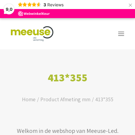
×
3
Reviews
9,0
PREMIUM ASSORTIMENT
413*355
BUDGET ASSORTIMENT
OUTLED ASSORTIMENT
Home
Product Afmeting mm
413*355
WEBSHOP
Welkom in de webshop van Meeuse-Led.
LOGIN / REGISTER