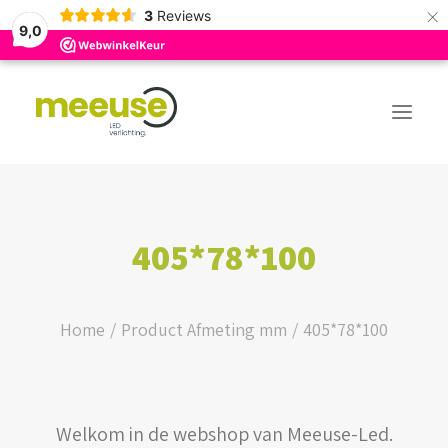
×
3
Reviews
9,0
PREMIUM ASSORTIMENT
405*78*100
BUDGET ASSORTIMENT
OUTLED ASSORTIMENT
Home
Product Afmeting mm
405*78*100
WEBSHOP
Welkom in de webshop van Meeuse-Led.
LOGIN / REGISTER