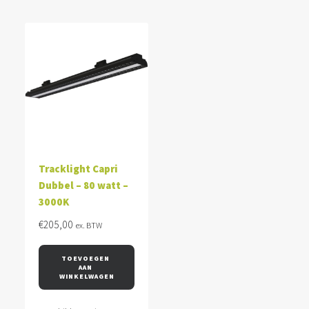
Tracklight Capri
Dubbel – 80 watt –
3000K
€
205,00
ex. BTW
TOEVOEGEN 
AAN 
WINKELWAGEN