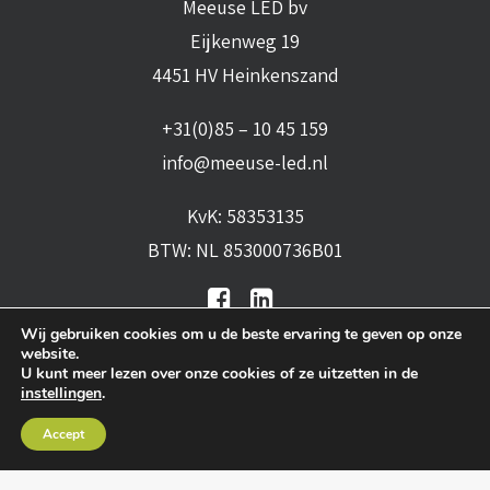
Meeuse LED bv
Eijkenweg 19
4451 HV Heinkenszand
+31(0)85 – 10 45 159
info@meeuse-led.nl
KvK: 58353135
BTW: NL 853000736B01
Wij gebruiken cookies om u de beste ervaring te geven op onze
website.
U kunt meer lezen over onze cookies of ze uitzetten in de
instellingen
.
Algemene voorwaarden
•
Algemene
Accept
leveringsvoorwaarden
•
Privacy verklaring
•
Cookies
• Realisatie:
BRAIN