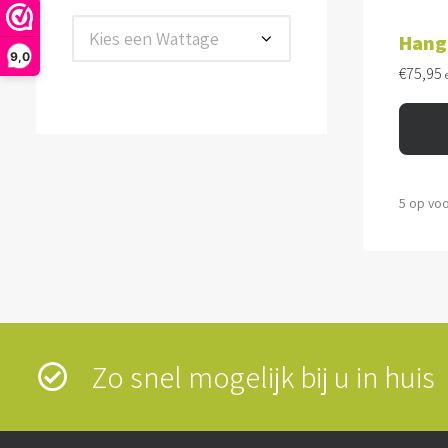
TOE
Kies een Wattage
Hang
9,0
€
75,95
5 op vo
Zo snel mogelijk bij u in hui