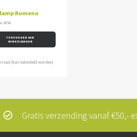
VOEGEN AAN WINKELWAGEN
lamp Romeno
ex. BTW
TOEVOEGEN AAN 
WINKELWAGEN
orraad (kan nabesteld worden)
s
Gratis verzending vanaf €50,-