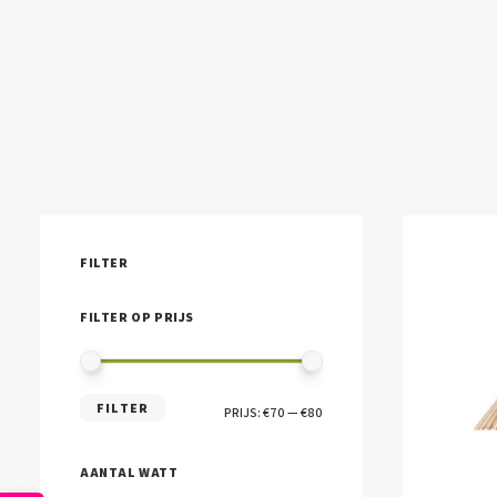
FILTER
FILTER OP PRIJS
MIN.
MAX.
FILTER
PRIJS:
€70
—
€80
PRIJS
PRIJS
AANTAL WATT