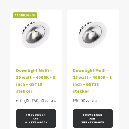
AANBIEDING!
Downlight Melfi –
Downlight Melfi –
30 watt – 4000K – 8
25 watt – 4000K – 8
inch – GST18
inch – GST18
stekker
stekker
Oorspronkelijke
Huidige
€
100,00
€
50,00
€
90,00
ex. BTW
ex. BTW
prijs
prijs
was:
is:
TOEVOEGEN 
TOEVOEGEN 
AAN 
AAN 
€100,00.
€50,00.
WINKELWAGEN
WINKELWAGEN