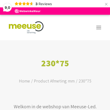
×
3
Reviews
9,0
PREMIUM ASSORTIMENT
230*75
BUDGET ASSORTIMENT
OUTLED ASSORTIMENT
Home
Product Afmeting mm
230*75
WEBSHOP
Welkom in de webshop van Meeuse-Led.
LOGIN / REGISTER