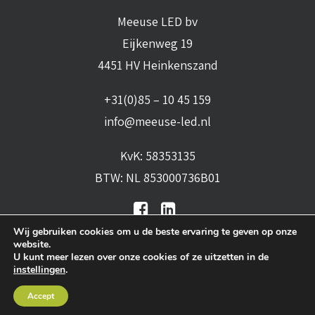
Meeuse LED bv
Eijkenweg 19
4451 HV Heinkenszand
+31(0)85 – 10 45 159
info@meeuse-led.nl
KvK: 58353135
BTW: NL 853000736B01
Wij gebruiken cookies om u de beste ervaring te geven op onze
website.
U kunt meer lezen over onze cookies of ze uitzetten in de
instellingen
.
Algemene voorwaarden
•
Algemene
Accept
leveringsvoorwaarden
•
Privacy verklaring
•