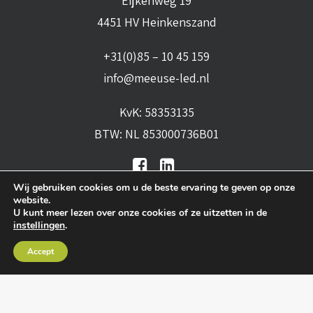
Eijkenweg 19
4451 HV Heinkenszand
+31(0)85 – 10 45 159
info@meeuse-led.nl
KvK: 58353135
BTW: NL 853000736B01
Wij gebruiken cookies om u de beste ervaring te geven op onze
website.
U kunt meer lezen over onze cookies of ze uitzetten in de
instellingen
.
Algemene voorwaarden
•
Algemene
Accept
leveringsvoorwaarden
•
Privacy verklaring
•
Cookies
• Realisatie:
BRAIN