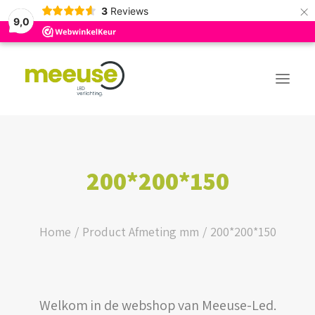
×
3
Reviews
9,0
PREMIUM ASSORTIMENT
200*200*150
BUDGET ASSORTIMENT
OUTLED ASSORTIMENT
Home
Product Afmeting mm
200*200*150
WEBSHOP
Welkom in de webshop van Meeuse-Led.
LOGIN / REGISTER