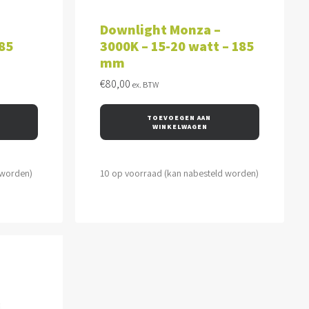
WAGEN
TOEVOEGEN AAN WINKELWAGEN
Downlight Monza –
185
3000K – 15-20 watt – 185
mm
€
80,00
ex. BTW
TOEVOEGEN AAN 
WINKELWAGEN
 worden)
10 op voorraad (kan nabesteld worden)