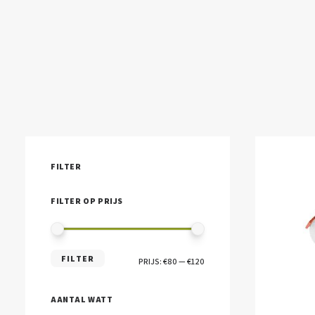
FILTER
FILTER OP PRIJS
MIN.
MAX.
FILTER
PRIJS:
€80
—
€120
PRIJS
PRIJS
AANTAL WATT