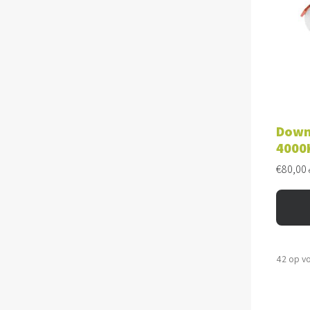
TOE
Down
4000
€
80,00
42 op v