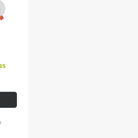
WAGEN
85
d