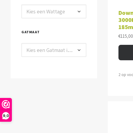
TOE
Kies een Wattage
Down
3000K
185
GATMAAT
€
115,00
Kies een Gatmaat in mm
2 op vo
9,0