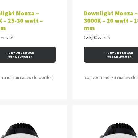
VOEGEN AAN WINKELWAGEN
TOEVOEGEN AAN WINKEL
light Monza –
Downlight Monza –
 – 25-30 watt –
3000K – 20 watt – 
mm
mm
€
85,00
ex. BTW
ex. BTW
TOEVOEGEN AAN 
TOEVOEGEN AAN 
WINKELWAGEN
WINKELWAGEN
orraad (kan nabesteld worden)
5 op voorraad (kan nabesteld