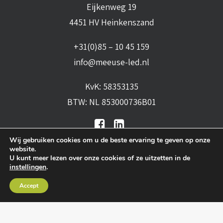
Eijkenweg 19
4451 HV Heinkenszand
+31(0)85 – 10 45 159
info@meeuse-led.nl
KvK: 58353135
BTW: NL 853000736B01
Wij gebruiken cookies om u de beste ervaring te geven op onze
website.
U kunt meer lezen over onze cookies of ze uitzetten in de
instellingen
.
Algemene voorwaarden
•
Algemene
Accept
leveringsvoorwaarden
•
Privacy verklaring
•
Cookies
• Realisatie:
BRAIN