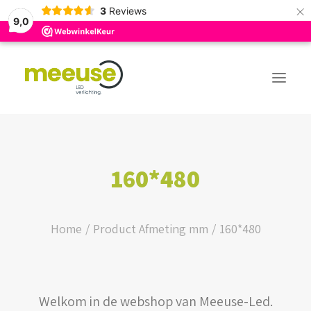
×
3
Reviews
9,0
PREMIUM ASSORTIMENT
160*480
BUDGET ASSORTIMENT
OUTLED ASSORTIMENT
Home
Product Afmeting mm
160*480
WEBSHOP
Welkom in de webshop van Meeuse-Led.
LOGIN / REGISTER