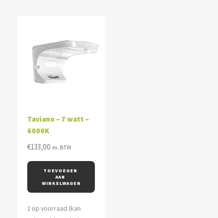
Taviano – 7 watt –
6000K
€
133,00
ex. BTW
TOEVOEGEN 
AAN 
WINKELWAGEN
1 op voorraad (kan