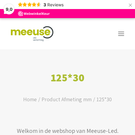
×
3
Reviews
9,0
PREMIUM ASSORTIMENT
125*30
BUDGET ASSORTIMENT
OUTLED ASSORTIMENT
Home
Product Afmeting mm
125*30
WEBSHOP
Welkom in de webshop van Meeuse-Led.
LOGIN / REGISTER