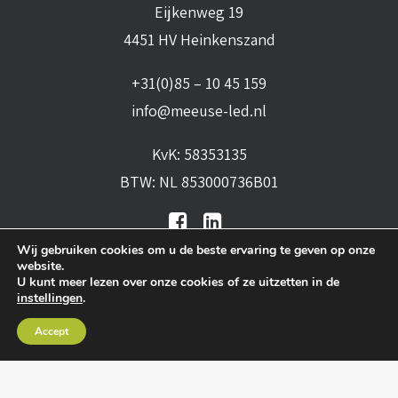
Eijkenweg 19
4451 HV Heinkenszand
+31(0)85 – 10 45 159
info@meeuse-led.nl
KvK: 58353135
BTW: NL 853000736B01
Wij gebruiken cookies om u de beste ervaring te geven op onze
website.
U kunt meer lezen over onze cookies of ze uitzetten in de
instellingen
.
Algemene voorwaarden
•
Algemene
Accept
leveringsvoorwaarden
•
Privacy verklaring
•
Cookies
• Realisatie:
BRAIN